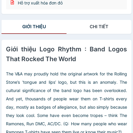
Hỗ trợ xuất hóa đơn đỏ
GIỚI THIỆU
CHI TIẾT
Giới thiệu Logo Rhythm : Band Logos
That Rocked The World
The V&A may proudly hold the original artwork for the Rolling
Stone’s ‘tongue and lips’ logo, but this is an anomaly. The
cultural significance of the band logo has been overlooked.
And yet, thousands of people wear them on T-shirts every
day, mostly as badges of allegiance, but also simply because
they look cool. Some have even become tropes – think The
Ramones, Run DMC, AC/DC. (Q: How many people who wear
Ramones T-shirts have seen them live or know their music?)