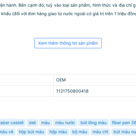
iện hành. Bên cạnh đó, tuỳ vào loại sản phẩm, hình thức và địa chỉ 
ẩu (đối với đơn hàng giao từ nước ngoài có giá trị trên 1 triệu đồng)
Xem thêm thông tin sản phẩm
OEM
1121750800418
faber castell
deli
màu
màu nước
bút lông màu
fiber pen 3
màu vẽ
hộp bút màu
hộp màu
bộ màu
màu chì
bút màu n