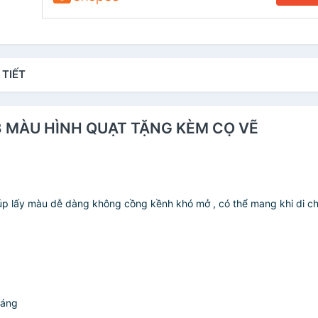
 TIẾT
33 MÀU HÌNH QUẠT TẶNG KÈM CỌ VẼ
iúp lấy màu dễ dàng không cồng kềnh khó mở , có thể mang khi di ch
sáng