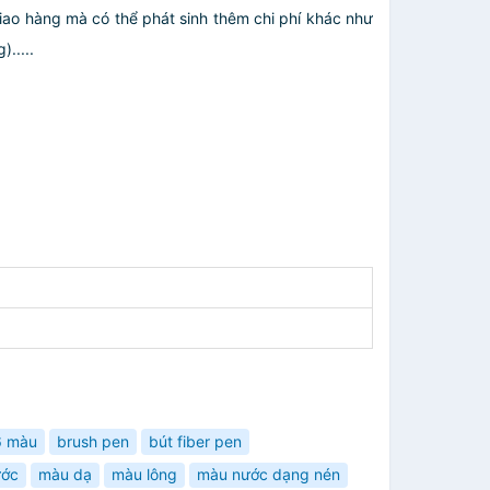
giao hàng mà có thể phát sinh thêm chi phí khác như
.....
6 màu
brush pen
bút fiber pen
ước
màu dạ
màu lông
màu nước dạng nén