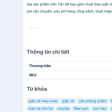
Giá sản phẩm trên Tiki đã bao gồm thuế theo luật h
phí vận chuyển, phụ phí hàng cồng kềnh, thuế nhập kh
Giá RZ
Thông tin chi tiết
Thương hiệu
SKU
Từ khóa
giấy vẽ màu nước
giấy vẽ
văn phòng phẩm
màu vẽ cho bé
crayola
fiber pen
bút màu