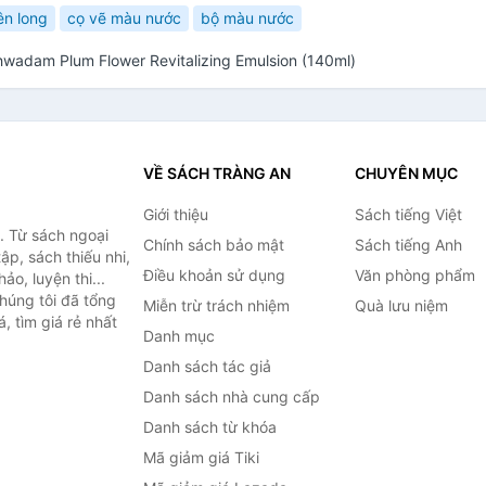
ên long
cọ vẽ màu nước
bộ màu nước
wadam Plum Flower Revitalizing Emulsion (140ml)
VỀ SÁCH TRÀNG AN
CHUYÊN MỤC
Giới thiệu
Sách tiếng Việt
. Từ sách ngoại
Chính sách bảo mật
Sách tiếng Anh
ập, sách thiếu nhi,
Điều khoản sử dụng
Văn phòng phẩm
o, luyện thi...
húng tôi đã tổng
Miễn trừ trách nhiệm
Quà lưu niệm
, tìm giá rẻ nhất
Danh mục
Danh sách tác giả
Danh sách nhà cung cấp
Danh sách từ khóa
Mã giảm giá Tiki