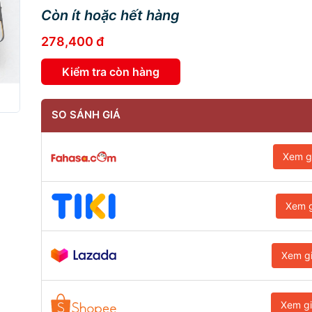
Còn ít hoặc hết hàng
278,400 đ
Kiểm tra còn hàng
SO SÁNH GIÁ
Xem g
Xem g
Xem g
Xem g