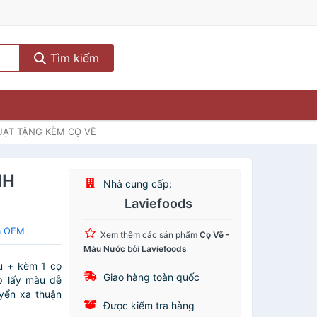
Tìm kiếm
UẠT TẶNG KÈM CỌ VẼ
NH
Nhà cung cấp:
Laviefoods
a OEM
Xem thêm các sản phẩm
Cọ Vẽ -
Màu Nước
bởi
Laviefoods
u + kèm 1 cọ
Giao hàng toàn quốc
p lấy màu dễ
yển xa thuận
Được kiểm tra hàng