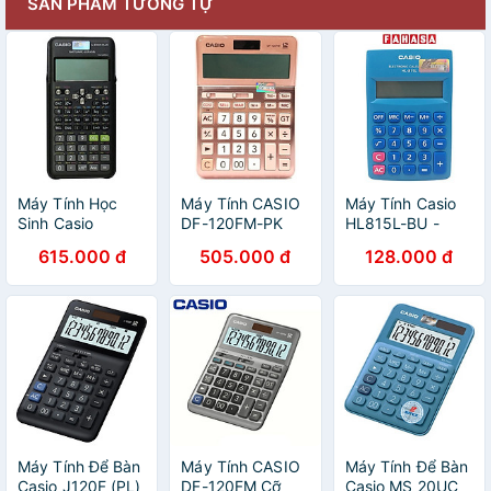
SẢN PHẨM TƯƠNG TỰ
Máy Tính Học
Máy Tính CASIO
Máy Tính Casio
Sinh Casio
DF-120FM-PK
HL815L-BU -
Ver2019 FX-570
Màu Xanh Dương
615.000 đ
505.000 đ
128.000 đ
VN PLUS
Máy Tính Để Bàn
Máy Tính CASIO
Máy Tính Để Bàn
Casio J120F (PL)
DF-120FM Cỡ
Casio MS 20UC