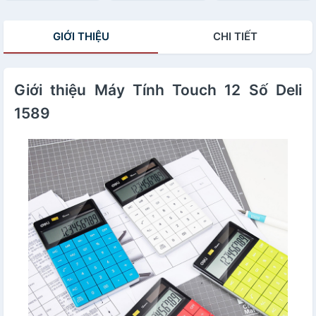
Chất Lượng Cao
Tiện Lợi - E837
Dùng Cho Văn
TE837C
GIỚI THIỆU
CHI TIẾT
Phòng
Giới thiệu Máy Tính Touch 12 Số Deli
1589