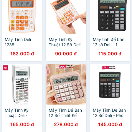
Máy Tính Deli
Máy Tính Kỹ
Máy tính để bàn
1238
Thuật 12 Số Deli,
12 số Deli - 1
Đen, Cam, Xanh
chiếc - E837-
182.000 đ
90.000 đ
115.000 đ
Dương, Xanh Lá
Chọn Màu
E1238
Máy Tính Kỹ
Máy Tính Để Bàn
Máy Tính Để Bàn
Thuật Deli -
12 Số Thiết Kế
12 Số Deli - Phù
Đen/Xanh
Mới Deli - Máy
Hợp Kinh Doanh
165.000 đ
278.000 đ
145.000 đ
Dương/Hồng/Trắng
Tính Cầm Tay
Văn Phòng Tính
- D82MS
Màn Hình LCD
Chính Xác Cao