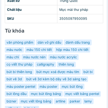
Xuất xứ
Trung Quốc
Chất liệu
Mực mài thư pháp
SKU
3505097950095
Từ khóa
văn phòng phẩm
dán vở ghi dấu
đánh dấu trang
màu nước
màu 150 chi tiết
hộp màu 150 chi tiết
màu chì
màu nước nén
màu nước acrylic
cọ viết thư pháp
calligraphy
thiên long
bút bi thiên long
bút mực xoá được màu tím
bút bi
bút vẽ 3d
bút vẽ 3d kèm bộ dây vẽ 3d sáng tạo
màu poster pentel
màu poster
mực bút lông
bút lông dầu
mực bút lông bảng
mực viết bảng pentel
bizner
mực viết lông bảng
artline
parker
lamy