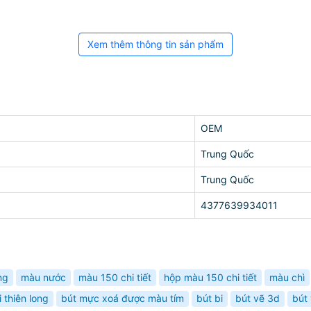
Xem thêm thông tin sản phẩm
OEM
Trung Quốc
Trung Quốc
4377639934011
ng
màu nước
màu 150 chi tiết
hộp màu 150 chi tiết
màu chì
i thiên long
bút mực xoá được màu tím
bút bi
bút vẽ 3d
bút