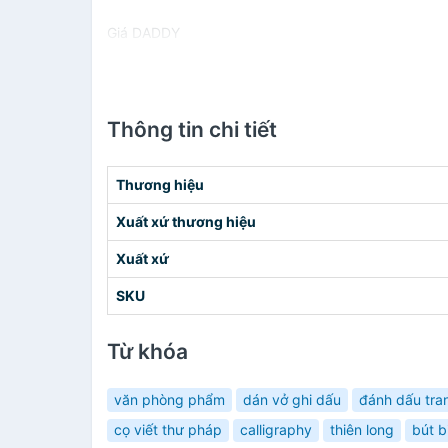
Giá DADDY
Thông tin chi tiết
Thương hiệu
Xuất xứ thương hiệu
Xuất xứ
SKU
Từ khóa
văn phòng phẩm
dán vở ghi dấu
đánh dấu tra
cọ viết thư pháp
calligraphy
thiên long
bút b