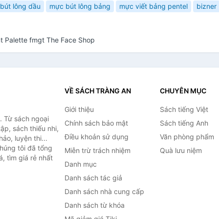
bút lông dầu
mực bút lông bảng
mực viết bảng pentel
bizner
 Palette fmgt The Face Shop
VỀ SÁCH TRÀNG AN
CHUYÊN MỤC
Giới thiệu
Sách tiếng Việt
. Từ sách ngoại
Chính sách bảo mật
Sách tiếng Anh
ập, sách thiếu nhi,
Điều khoản sử dụng
Văn phòng phẩm
o, luyện thi...
húng tôi đã tổng
Miễn trừ trách nhiệm
Quà lưu niệm
, tìm giá rẻ nhất
Danh mục
Danh sách tác giả
Danh sách nhà cung cấp
Danh sách từ khóa
Mã giảm giá Tiki