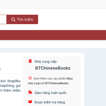
Tìm kiếm
Nhà cung cấp:
BTChineseBooks
M
Xem thêm các sản phẩm
Mực
 bút lôngMàu
Các Loại
bởi
BTChineseBooks
phápĐóng gói
m thêm nhiều
Giao hàng toàn quốc
Được kiểm tra hàng