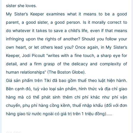
sister she loves.
My Sister’s Keeper examines what it means to be a good
parent, a good sister, a good person. Is it morally correct to
do whatever it takes to save a child’s life, even if that means
infringing upon the rights of another? Should you follow your
own heart, or let others lead you? Once again, in My Sister’s
Keeper, Jodi Picoult “writes with a fine touch, a sharp eye for
detail, and a firm grasp of the delicacy and complexity of
human relationships” (The Boston Globe).
Giá sản phẩm trên Tiki đã bao gồm thuế theo luật hiện hành.
Bên cạnh đó, tuỳ vào loại sản phẩm, hình thức và địa chỉ giao
hàng mà có thể phát sinh thêm chi phí khác như phí vận
chuyển, phụ phí hàng cồng kềnh, thuế nhập khẩu (đối với đơn
hàng giao từ nước ngoài có giá trị trên 1 triệu đồng).....