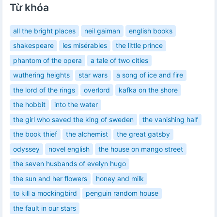
Từ khóa
all the bright places
neil gaiman
english books
shakespeare
les misérables
the little prince
phantom of the opera
a tale of two cities
wuthering heights
star wars
a song of ice and fire
the lord of the rings
overlord
kafka on the shore
the hobbit
into the water
the girl who saved the king of sweden
the vanishing half
the book thief
the alchemist
the great gatsby
odyssey
novel english
the house on mango street
the seven husbands of evelyn hugo
the sun and her flowers
honey and milk
to kill a mockingbird
penguin random house
the fault in our stars