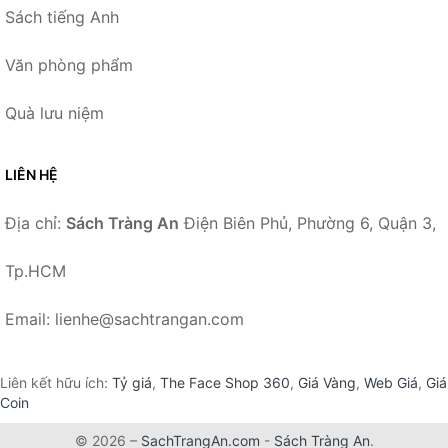
Sách tiếng Anh
Văn phòng phẩm
Quà lưu niệm
LIÊN HỆ
Địa chỉ:
Sách Tràng An
Điện Biên Phủ, Phường 6, Quận 3,
Tp.HCM
Email: lienhe@sachtrangan.com
Liên kết hữu ích:
Tỷ giá
,
The Face Shop 360
,
Giá Vàng
,
Web Giá
,
Giá
Coin
© 2026 –
SachTrangAn.com
-
Sách Tràng An
.