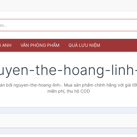
G ANH
VĂN PHÒNG PHẨM
QUÀ LƯU NIỆM
uyen-the-hoang-lin
n bởi nguyen-the-hoang-linh-. Mua sản phẩm chính hãng với giá tốt
miễn phí, thu hộ COD