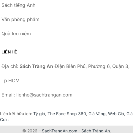
Sách tiếng Anh
Văn phòng phẩm
Quà lưu niệm
LIÊN HỆ
Địa chỉ:
Sách Tràng An
Điện Biên Phủ, Phường 6, Quận 3,
Tp.HCM
Email: lienhe@sachtrangan.com
Liên kết hữu ích:
Tỷ giá
,
The Face Shop 360
,
Giá Vàng
,
Web Giá
,
Giá
Coin
© 2026 –
SachTrangAn.com
-
Sách Tràng An
.