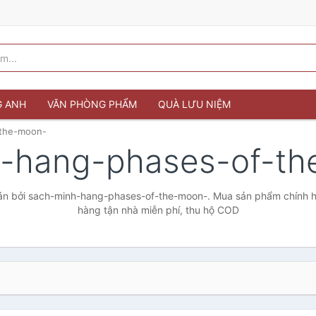
G ANH
VĂN PHÒNG PHẨM
QUÀ LƯU NIỆM
-the-moon-
h-hang-phases-of-t
n bởi sach-minh-hang-phases-of-the-moon-. Mua sản phẩm chính hãn
hàng tận nhà miễn phí, thu hộ COD