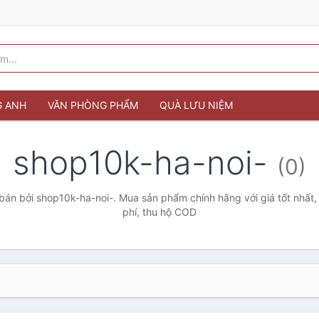
G ANH
VĂN PHÒNG PHẨM
QUÀ LƯU NIỆM
shop10k-ha-noi-
(0)
án bởi shop10k-ha-noi-. Mua sản phẩm chính hãng với giá tốt nhất,
phí, thu hộ COD