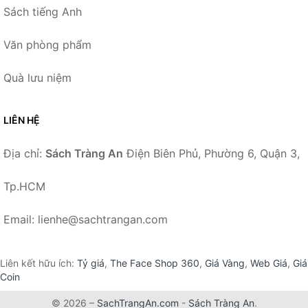
Sách tiếng Anh
Văn phòng phẩm
Quà lưu niệm
LIÊN HỆ
Địa chỉ:
Sách Tràng An
Điện Biên Phủ, Phường 6, Quận 3,
Tp.HCM
Email: lienhe@sachtrangan.com
Liên kết hữu ích:
Tỷ giá
,
The Face Shop 360
,
Giá Vàng
,
Web Giá
,
Giá
Coin
© 2026 –
SachTrangAn.com
-
Sách Tràng An
.