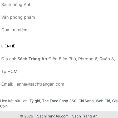
Sách tiếng Anh
Văn phòng phẩm
Quà lưu niệm
LIÊN HỆ
Địa chỉ:
Sách Tràng An
Điện Biên Phủ, Phường 6, Quận 3,
Tp.HCM
Email: lienhe@sachtrangan.com
Liên kết hữu ích:
Tỷ giá
,
The Face Shop 360
,
Giá Vàng
,
Web Giá
,
Giá
Coin
© 2026 –
SachTrangAn.com
-
Sách Tràng An
.