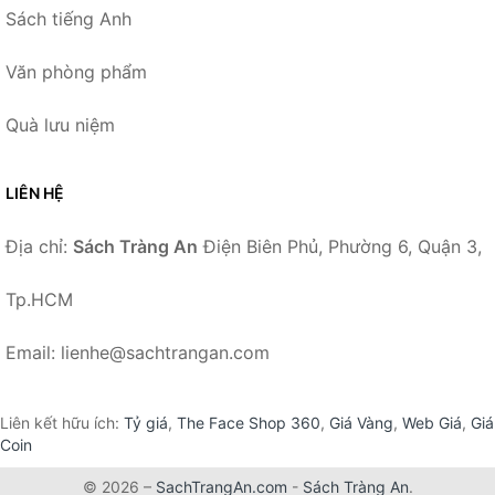
Sách tiếng Anh
Văn phòng phẩm
Quà lưu niệm
LIÊN HỆ
Địa chỉ:
Sách Tràng An
Điện Biên Phủ, Phường 6, Quận 3,
Tp.HCM
Email: lienhe@sachtrangan.com
Liên kết hữu ích:
Tỷ giá
,
The Face Shop 360
,
Giá Vàng
,
Web Giá
,
Giá
Coin
© 2026 –
SachTrangAn.com
-
Sách Tràng An
.