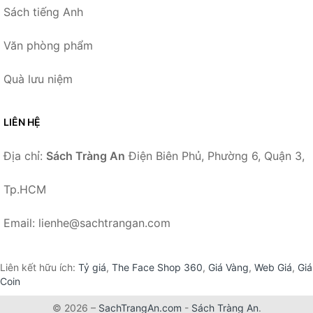
Sách tiếng Anh
Văn phòng phẩm
Quà lưu niệm
LIÊN HỆ
Địa chỉ:
Sách Tràng An
Điện Biên Phủ, Phường 6, Quận 3,
Tp.HCM
Email: lienhe@sachtrangan.com
Liên kết hữu ích:
Tỷ giá
,
The Face Shop 360
,
Giá Vàng
,
Web Giá
,
Giá
Coin
© 2026 –
SachTrangAn.com
-
Sách Tràng An
.