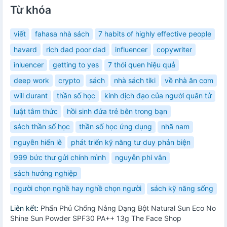
Từ khóa
viết
fahasa nhà sách
7 habits of highly effective people
havard
rich dad poor dad
influencer
copywriter
ìnluencer
getting to yes
7 thói quen hiệu quả
deep work
crypto
sách
nhà sách tiki
về nhà ăn cơm
will durant
thần số học
kinh dịch đạo của người quân tử
luật tâm thức
hồi sinh đứa trẻ bên trong bạn
sách thần số học
thần số học ứng dụng
nhã nam
nguyễn hiến lê
phát triển kỹ năng tư duy phản biện
999 bức thư gửi chính mình
nguyễn phi vân
sách hướng nghiệp
người chọn nghề hay nghề chọn người
sách kỹ năng sống
Liên kết:
Phấn Phủ Chống Nắng Dạng Bột Natural Sun Eco No
Shine Sun Powder SPF30 PA++ 13g The Face Shop