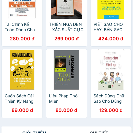
Tài Chính Kế
THIÊN NGA ĐEN
VIẾT SAO CHO
Toán Dành Cho
- XÁC SUẤT CỰC
HAY, BÁN SAO
Nhà Quản Trị
NHỎ, TÁC ĐỘNG
CHO CHẠY? (Bí
280.000 đ
269.000 đ
424.000 đ
CỰC LỚN –
quyết sáng tạo
Nassim Nicholas
content quảng
Taleb – Cam
cáo trong thời đại
Thảo, Hoàng
số) - Robert W.
Trung dịch -
Bly - Phanbook
Alphabooks –
NXB Thế Giới
Cuốn Sách Cải
Liệu Pháp Thôi
Sách Dùng Chữ
Thiện Kỹ Năng
Miên
Sao Cho Đúng
Giao Tiếp-
Viết Gì Cũng
89.000 đ
80.000 đ
129.000 đ
Communication -
Thấy Hay
Khéo Ăn Khéo
Nói Khéo Thành
Công