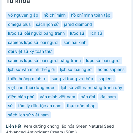
Từ khóa
võ nguyên giáp
hồ chí minh
hồ chí minh toàn tập
omega plus
sách lịch sử
jared diamond
lược sử loài người bằng tranh
lược sử
lịch sử
sapiens lược sử loài người
sơn hải kinh
đại việt sử ký toàn thư
sapiens lược sử loài người bằng tranh
lược sử loài người
lịch sử văn minh thế giới
lịch sử loài người
homo sapiens
thiên hoàng minh trị
súng vi trùng và thép
sapiens
việt nam thời dựng nước
lịch sử việt nam bằng tranh dày
điện biên phủ
văn minh việt nam
bảo đại
đại nam
sử
tâm lý dân tộc an nam
thực dân pháp
sách lịch sử việt nam
Liên kết:
Kem dưỡng chống lão hóa Green Natural Seed
Advanced Antioxidant Cream (50ml)