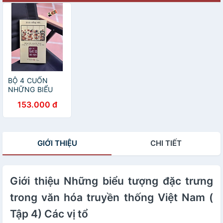
BỘ 4 CUỐN
NHỮNG BIỂU
TƯỢNG ĐẶC
153.000 đ
TRƯNG TRONG
VĂN HÓA
TRUYỀN THỐNG
VIỆT NAM: Các
GIỚI THIỆU
CHI TIẾT
Bộ Biểu Tượng,
Các Vị Thần, Các
Linh Vật, Các Vị
Tổ - Đinh Hồng
Hải - Lyceum
Giới thiệu Những biểu tượng đặc trưng
trong văn hóa truyền thống Việt Nam (
Tập 4) Các vị tổ