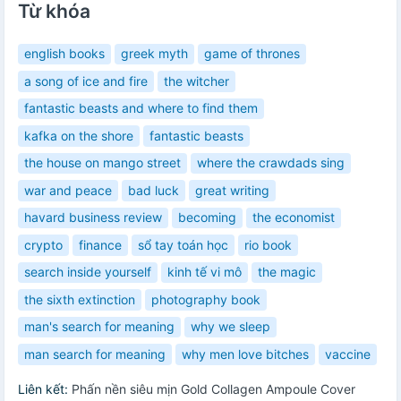
Từ khóa
english books
greek myth
game of thrones
a song of ice and fire
the witcher
fantastic beasts and where to find them
kafka on the shore
fantastic beasts
the house on mango street
where the crawdads sing
war and peace
bad luck
great writing
havard business review
becoming
the economist
crypto
finance
sổ tay toán học
rio book
search inside yourself
kinh tế vi mô
the magic
the sixth extinction
photography book
man's search for meaning
why we sleep
man search for meaning
why men love bitches
vaccine
Liên kết:
Phấn nền siêu mịn Gold Collagen Ampoule Cover