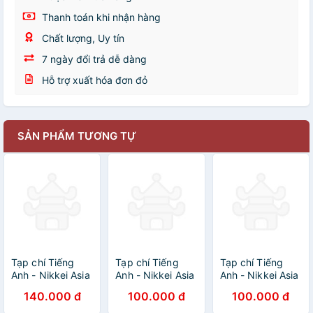
Thanh toán khi nhận hàng
Chất lượng, Uy tín
7 ngày đổi trả dễ dàng
Hỗ trợ xuất hóa đơn đỏ
SẢN PHẨM TƯƠNG TỰ
Tạp chí Tiếng
Tạp chí Tiếng
Tạp chí Tiếng
Anh - Nikkei Asia
Anh - Nikkei Asia
Anh - Nikkei Asia
2024: kỳ 19:
2023: kỳ 38:
2023: kỳ 34: THE
140.000 đ
100.000 đ
100.000 đ
INDIA'S
DEFENDING
AGE OF POST-
INSTAGRAB
JAPAN
COVID