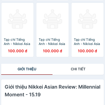
AUSTERITY
Tạp chí Tiếng
Tạp chí Tiếng
Tạp chí Tiếng
Anh - Nikkei Asia
Anh - Nikkei Asia
Anh - Nikkei Asia
2023: kỳ 32:
2023: kỳ 24:
2023: kỳ 13:
100.000 đ
100.000 đ
100.000 đ
INSIDE APPLE’S
THAILAND'S
CHINA'S
INDIA DREAM
MOMENT OF
DEMOGRAPHIC
TRUTH
DEBACLE - 13.23
tạp chí kinh tế
GIỚI THIỆU
CHI TIẾT
nước ngoài, nhập
khẩu từ
Singapore
Giới thiệu Nikkei Asian Review: Millennial
Moment - 15.19