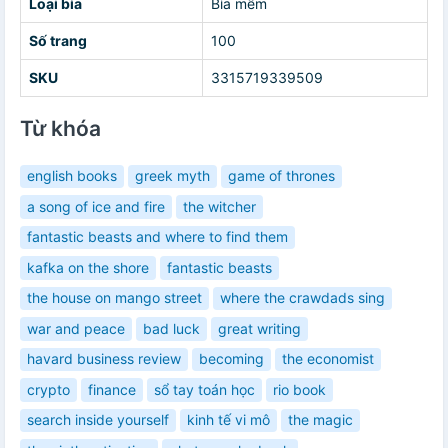
Loại bìa
Bìa mềm
Số trang
100
SKU
3315719339509
Từ khóa
english books
greek myth
game of thrones
a song of ice and fire
the witcher
fantastic beasts and where to find them
kafka on the shore
fantastic beasts
the house on mango street
where the crawdads sing
war and peace
bad luck
great writing
havard business review
becoming
the economist
crypto
finance
sổ tay toán học
rio book
search inside yourself
kinh tế vi mô
the magic