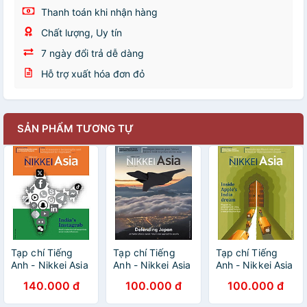
Thanh toán khi nhận hàng
Chất lượng, Uy tín
7 ngày đổi trả dễ dàng
Hỗ trợ xuất hóa đơn đỏ
SẢN PHẨM TƯƠNG TỰ
Tạp chí Tiếng
Tạp chí Tiếng
Tạp chí Tiếng
Anh - Nikkei Asia
Anh - Nikkei Asia
Anh - Nikkei Asia
2024: kỳ 19:
2023: kỳ 38:
2023: kỳ 32:
140.000 đ
100.000 đ
100.000 đ
INDIA'S
DEFENDING
INSIDE APPLE’S
INSTAGRAB
JAPAN
INDIA DREAM