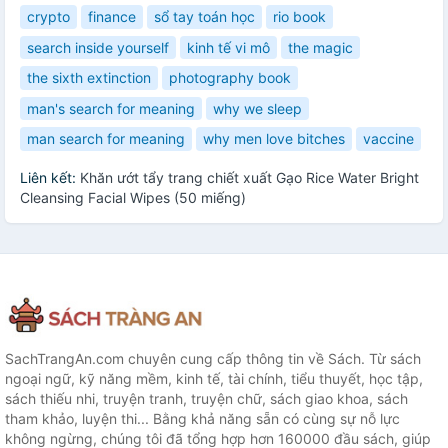
crypto
finance
sổ tay toán học
rio book
search inside yourself
kinh tế vi mô
the magic
the sixth extinction
photography book
man's search for meaning
why we sleep
man search for meaning
why men love bitches
vaccine
Liên kết:
Khăn ướt tẩy trang chiết xuất Gạo Rice Water Bright
Cleansing Facial Wipes (50 miếng)
SachTrangAn.com chuyên cung cấp thông tin về Sách. Từ sách
ngoại ngữ, kỹ năng mềm, kinh tế, tài chính, tiểu thuyết, học tập,
sách thiếu nhi, truyện tranh, truyện chữ, sách giao khoa, sách
tham khảo, luyện thi... Bằng khả năng sẵn có cùng sự nỗ lực
không ngừng, chúng tôi đã tổng hợp hơn 160000 đầu sách, giúp