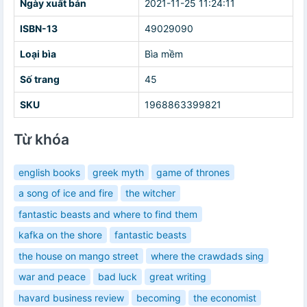
Ngày xuất bản
2021-11-25 11:24:11
ISBN-13
49029090
Loại bìa
Bìa mềm
Số trang
45
SKU
1968863399821
Từ khóa
english books
greek myth
game of thrones
a song of ice and fire
the witcher
fantastic beasts and where to find them
kafka on the shore
fantastic beasts
the house on mango street
where the crawdads sing
war and peace
bad luck
great writing
havard business review
becoming
the economist