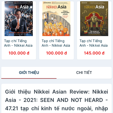
Tạp chí Tiếng
Tạp chí Tiếng
Tạp chí Tiếng
Anh - Nikkei Asia
Anh - Nikkei Asia
Anh - Nikkei Asia
2023: kỳ 24:
2023: kỳ 13:
2023: kỳ 6: THE
100.000 đ
100.000 đ
145.000 đ
THAILAND'S
CHINA'S
GENERAL IN HIS
MOMENT OF
DEMOGRAPHIC
LABYRINTH
TRUTH
DEBACLE - 13.23
tạp chí kinh tế
GIỚI THIỆU
CHI TIẾT
nước ngoài, nhập
khẩu từ
Singapore
Giới thiệu Nikkei Asian Review: Nikkei
Asia - 2021: SEEN AND NOT HEARD -
47.21 tạp chí kinh tế nước ngoài, nhập