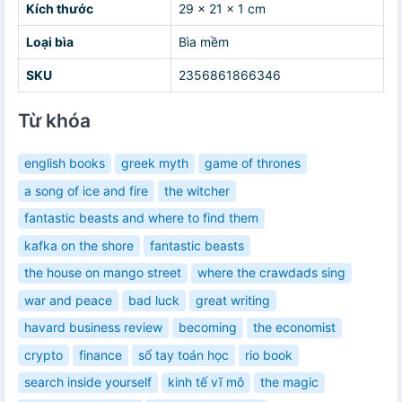
Kích thước
29 x 21 x 1 cm
Loại bìa
Bìa mềm
SKU
2356861866346
Từ khóa
english books
greek myth
game of thrones
a song of ice and fire
the witcher
fantastic beasts and where to find them
kafka on the shore
fantastic beasts
the house on mango street
where the crawdads sing
war and peace
bad luck
great writing
havard business review
becoming
the economist
crypto
finance
sổ tay toán học
rio book
search inside yourself
kinh tế vĩ mô
the magic