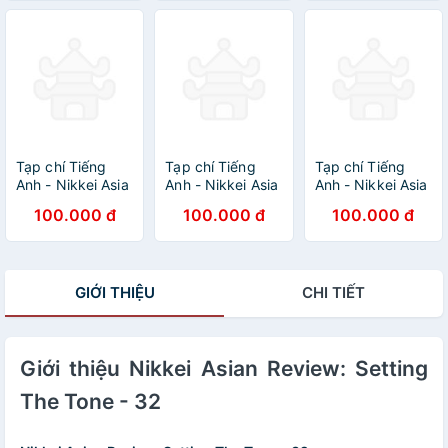
AUSTERITY
Tạp chí Tiếng
Tạp chí Tiếng
Tạp chí Tiếng
Anh - Nikkei Asia
Anh - Nikkei Asia
Anh - Nikkei Asia
2023: kỳ 32:
2023: kỳ 24:
2023: kỳ 13:
100.000 đ
100.000 đ
100.000 đ
INSIDE APPLE’S
THAILAND'S
CHINA'S
INDIA DREAM
MOMENT OF
DEMOGRAPHIC
TRUTH
DEBACLE - 13.23
tạp chí kinh tế
GIỚI THIỆU
CHI TIẾT
nước ngoài, nhập
khẩu từ
Singapore
Giới thiệu Nikkei Asian Review: Setting
The Tone - 32