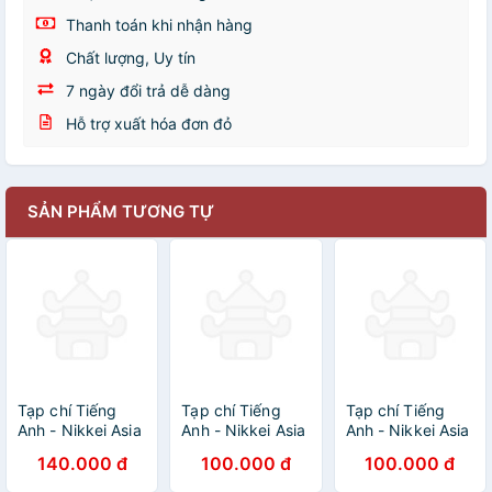
Thanh toán khi nhận hàng
Chất lượng, Uy tín
7 ngày đổi trả dễ dàng
Hỗ trợ xuất hóa đơn đỏ
SẢN PHẨM TƯƠNG TỰ
Tạp chí Tiếng
Tạp chí Tiếng
Tạp chí Tiếng
Anh - Nikkei Asia
Anh - Nikkei Asia
Anh - Nikkei Asia
2024: kỳ 19:
2023: kỳ 38:
2023: kỳ 34: THE
140.000 đ
100.000 đ
100.000 đ
INDIA'S
DEFENDING
AGE OF POST-
INSTAGRAB
JAPAN
COVID