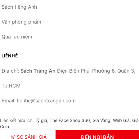
Sách tiếng Anh
Văn phòng phẩm
Quà lưu niệm
LIÊN HỆ
Địa chỉ:
Sách Tràng An
Điện Biên Phủ, Phường 6, Quận 3,
Tp.HCM
Email: lienhe@sachtrangan.com
Liên kết hữu ích:
Tỷ giá
,
The Face Shop 360
,
Giá Vàng
,
Web Giá
,
Giá
Coin
SO SÁNH GIÁ
ĐẾN NƠI BÁN
© 2026 –
SachTrangAn.com
-
Sách Tràng An
.