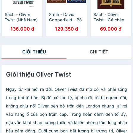
Sách - Oliver
Sách - David
Sách - Oliver
Twist (Nhã Nam)
Copperfield - Bộ
Twist - Cá chép
2 quyển, lẻ tùy
136.000 đ
129.350 đ
69.000 đ
chọn
GIỚI THIỆU
CHI TIẾT
Giới thiệu Oliver Twist
Ngay từ khi mới ra đời, Oliver Twist đã mồ côi và phải sống
trong trại tế bần. Bị đối xử tàn tệ, bị cho đi, rồi bị ngược đãi,
không chịu nổi Oliver bèn bỏ trốn đến London nhưng lại rơi
vào hang ổ của bọn trộm cắp. Trong hoàn cảnh đen tối ấy,
cậu vẫn khát khao hướng thiện và khiến những tấm lòng nhân
hậu cảm động. Cuối cùng bọn bất lương bị trừng trị, Oliver