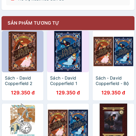
SẢN PHẨM TƯƠNG TỰ
Sách - David
Sách - David
Sách - David
Copperfield 2
Copperfield 1
Copperfield - Bộ
2 quyển, lẻ tùy
129.350 đ
129.350 đ
129.350 đ
chọn