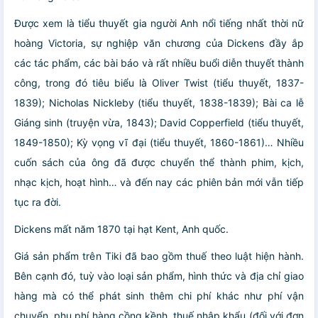
Được xem là tiểu thuyết gia người Anh nổi tiếng nhất thời nữ
hoàng Victoria, sự nghiệp văn chương của Dickens đầy ắp
các tác phẩm, các bài báo và rất nhiều buổi diễn thuyết thành
công, trong đó tiêu biểu là Oliver Twist (tiểu thuyết, 1837-
1839); Nicholas Nickleby (tiểu thuyết, 1838-1839); Bài ca lễ
Giáng sinh (truyện vừa, 1843); David Copperfield (tiểu thuyết,
1849-1850); Kỳ vọng vĩ đại (tiểu thuyết, 1860-1861)… Nhiều
cuốn sách của ông đã được chuyển thể thành phim, kịch,
nhạc kịch, hoạt hình… và đến nay các phiên bản mới vẫn tiếp
tục ra đời.
Dickens mất năm 1870 tại hạt Kent, Anh quốc.
Giá sản phẩm trên Tiki đã bao gồm thuế theo luật hiện hành.
Bên cạnh đó, tuỳ vào loại sản phẩm, hình thức và địa chỉ giao
hàng mà có thể phát sinh thêm chi phí khác như phí vận
chuyển, phụ phí hàng cồng kềnh, thuế nhập khẩu (đối với đơn