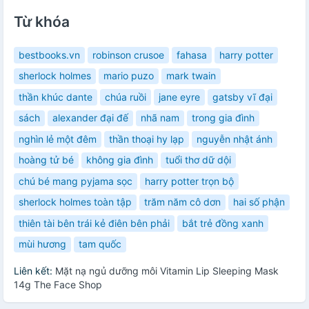
Từ khóa
bestbooks.vn
robinson crusoe
fahasa
harry potter
sherlock holmes
mario puzo
mark twain
thần khúc dante
chúa ruồi
jane eyre
gatsby vĩ đại
sách
alexander đại đế
nhã nam
trong gia đình
nghìn lẻ một đêm
thần thoại hy lạp
nguyễn nhật ánh
hoàng tử bé
không gia đình
tuổi thơ dữ dội
chú bé mang pyjama sọc
harry potter trọn bộ
sherlock holmes toàn tập
trăm năm cô dơn
hai số phận
thiên tài bên trái kẻ điên bên phải
bắt trẻ đồng xanh
mùi hương
tam quốc
Liên kết:
Mặt nạ ngủ dưỡng môi Vitamin Lip Sleeping Mask
14g The Face Shop