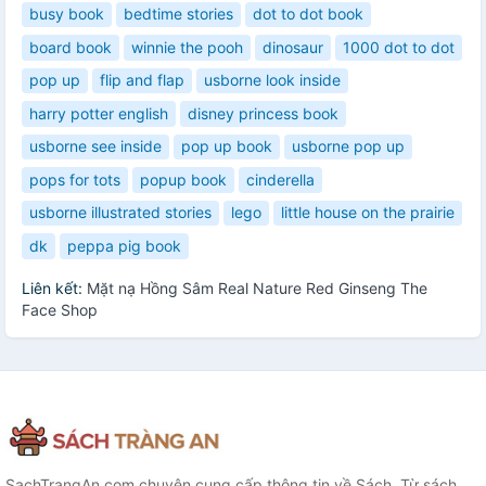
busy book
bedtime stories
dot to dot book
board book
winnie the pooh
dinosaur
1000 dot to dot
pop up
flip and flap
usborne look inside
harry potter english
disney princess book
usborne see inside
pop up book
usborne pop up
pops for tots
popup book
cinderella
usborne illustrated stories
lego
little house on the prairie
dk
peppa pig book
Liên kết:
Mặt nạ Hồng Sâm Real Nature Red Ginseng The
Face Shop
SachTrangAn.com chuyên cung cấp thông tin về Sách. Từ sách