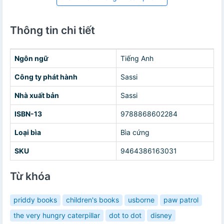
Thông tin chi tiết
Ngôn ngữ
Tiếng Anh
Công ty phát hành
Sassi
Nhà xuất bản
Sassi
ISBN-13
9788868602284
Loại bìa
Bìa cứng
SKU
9464386163031
Từ khóa
priddy books
children's books
usborne
paw patrol
the very hungry caterpillar
dot to dot
disney