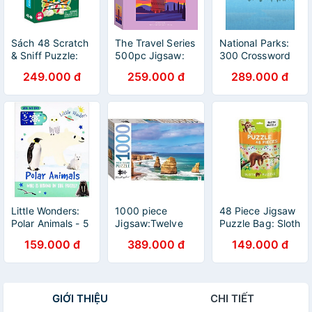
Sách 48 Scratch
The Travel Series
National Parks:
& Sniff Puzzle:
500pc Jigsaw:
300 Crossword
Christmas Corgi
Pisa
Puzzles
249.000 đ
259.000 đ
289.000 đ
Little Wonders:
1000 piece
48 Piece Jigsaw
Polar Animals - 5
Jigsaw:Twelve
Puzzle Bag: Sloth
Puzzles
Apostles,
Puzzle
159.000 đ
389.000 đ
149.000 đ
Australia
GIỚI THIỆU
CHI TIẾT