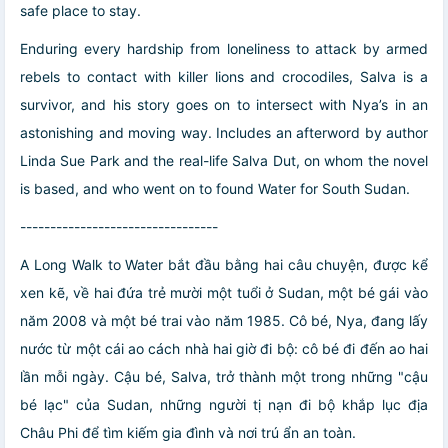
safe place to stay.
Enduring every hardship from loneliness to attack by armed
rebels to contact with killer lions and crocodiles, Salva is a
survivor, and his story goes on to intersect with Nya’s in an
astonishing and moving way. Includes an afterword by author
Linda Sue Park and the real-life Salva Dut, on whom the novel
is based, and who went on to found Water for South Sudan.
---------------------------------
A Long Walk to Water bắt đầu bằng hai câu chuyện, được kể
xen kẽ, về hai đứa trẻ mười một tuổi ở Sudan, một bé gái vào
năm 2008 và một bé trai vào năm 1985. Cô bé, Nya, đang lấy
nước từ một cái ao cách nhà hai giờ đi bộ: cô bé đi đến ao hai
lần mỗi ngày. Cậu bé, Salva, trở thành một trong những "cậu
bé lạc" của Sudan, những người tị nạn đi bộ khắp lục địa
Châu Phi để tìm kiếm gia đình và nơi trú ẩn an toàn.