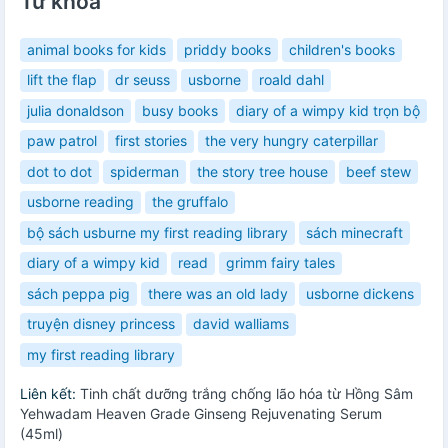
Từ khóa
animal books for kids
priddy books
children's books
lift the flap
dr seuss
usborne
roald dahl
julia donaldson
busy books
diary of a wimpy kid trọn bộ
paw patrol
first stories
the very hungry caterpillar
dot to dot
spiderman
the story tree house
beef stew
usborne reading
the gruffalo
bộ sách usburne my first reading library
sách minecraft
diary of a wimpy kid
read
grimm fairy tales
sách peppa pig
there was an old lady
usborne dickens
truyện disney princess
david walliams
my first reading library
Liên kết:
Tinh chất dưỡng trắng chống lão hóa từ Hồng Sâm
Yehwadam Heaven Grade Ginseng Rejuvenating Serum
(45ml)