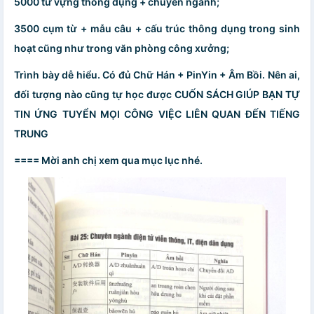
5000 từ vựng thông dụng + chuyên ngành;
3500 cụm từ + mẫu câu + cấu trúc thông dụng trong sinh
hoạt cũng như trong văn phòng công xưởng;
Trình bày dễ hiểu. Có đủ Chữ Hán + PinYin + Âm Bồi. Nên ai,
đối tượng nào cũng tự học được CUỐN SÁCH GIÚP BẠN TỰ
TIN ỨNG TUYỂN MỌI CÔNG VIỆC LIÊN QUAN ĐẾN TIẾNG
TRUNG
==== Mời anh chị xem qua mục lục nhé.