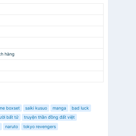
ch hàng
me boxset
saiki kusuo
manga
bad luck
ời bất tử
truyện thần đồng đất việt
naruto
tokyo revengers