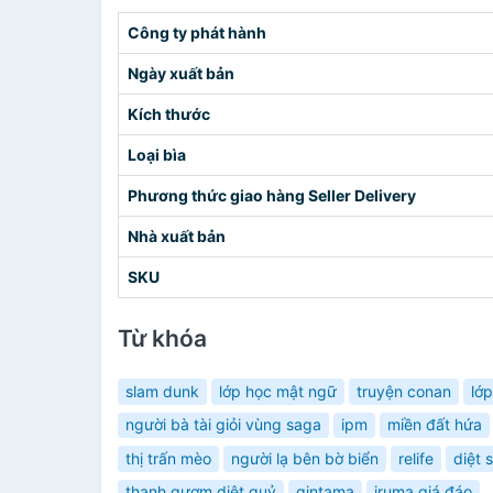
Công ty phát hành
Ngày xuất bản
Kích thước
Loại bìa
Phương thức giao hàng Seller Delivery
Nhà xuất bản
SKU
Từ khóa
slam dunk
lớp học mật ngữ
truyện conan
lớ
người bà tài giỏi vùng saga
ipm
miền đất hứa
thị trấn mèo
người lạ bên bờ biển
relife
diệt 
thanh gươm diệt quỷ
gintama
iruma giá đáo