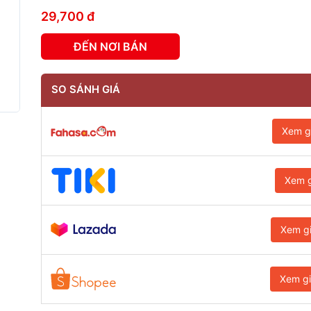
29,700 đ
ĐẾN NƠI BÁN
SO SÁNH GIÁ
Xem g
Xem g
Xem g
Xem g