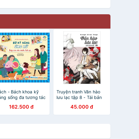
ách - Bách khoa kỹ
Truyện tranh Văn hào
ăng sống đa tương tác
lưu lạc tập 8 - Tái bản
 60 kỹ năng ứng xử
2021 - Bungo Stray
162.500 đ
45.000 đ
iúp con văn minh, lịch
Dogs
ự