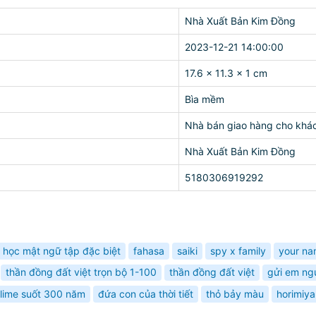
Nhà Xuất Bản Kim Đồng
2023-12-21 14:00:00
17.6 x 11.3 x 1 cm
Bìa mềm
Nhà bán giao hàng cho khá
Nhà Xuất Bản Kim Đồng
5180306919292
p học mật ngữ tập đặc biệt
fahasa
saiki
spy x family
your na
thần đồng đất việt trọn bộ 1-100
thần đồng đất việt
gửi em ngư
slime suốt 300 năm
đứa con của thời tiết
thỏ bảy màu
horimiya