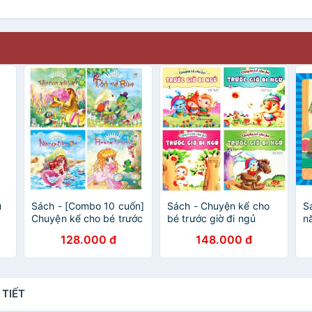
u
Sách - [Combo 10 cuốn]
Sách - Chuyện kể cho
S
Chuyện kể cho bé trước
bé trước giờ đi ngủ
n
giờ đi ngủ - Ngày xửa
(Trọn bộ 4 cuốn)
-
128.000 đ
148.000 đ
ngày xưa
g
s
 TIẾT