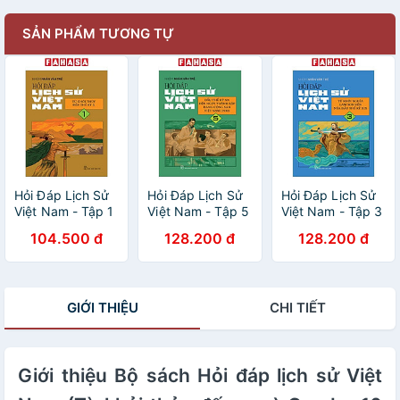
SẢN PHẨM TƯƠNG TỰ
Hỏi Đáp Lịch Sử
Hỏi Đáp Lịch Sử
Hỏi Đáp Lịch Sử
Việt Nam - Tập 1
Việt Nam - Tập 5
Việt Nam - Tập 3
- Từ Khởi Thủy
- Đầu Thế Kỷ XX
- Từ Khởi Nghĩa
104.500 đ
128.200 đ
128.200 đ
Đến Thế Kỷ X
Đến Ngày Thành
Lam Sơn Đến
Lập Đảng Cộng
Nửa Đầu Thế Kỷ
Sản Việt Nam
XIX
(1930)
GIỚI THIỆU
CHI TIẾT
Giới thiệu Bộ sách Hỏi đáp lịch sử Việt