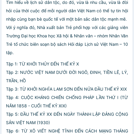
Tìm hiểu về lịch sử dân tộc, do đó, vừa là nhu cầu, vừa là đòi
hỏi của thời cuộc để mỗi người dân Việt Nam có thể tự tin hội
nhập cùng bạn bè quốc tế với một bản sắc dân tộc mạnh mẽ.
Với ý nghĩa đó, Nhà xuất bản Trẻ phối hợp với các giảng viên
Trường Đại học Khoa học Xã hội & Nhân văn – nhóm Nhân Văn
Trẻ tổ chức biên soạn bộ sách Hỏi đáp Lịch sử Việt Nam – 10
tập.
Tập 1: TỪ KHỞI THỦY ĐẾN THẾ KỶ X
Tập 2: NƯỚC VIỆT NAM DƯỚI ĐỜI NGÔ, ĐINH, TIỀN LÊ, LÝ,
TRẦN, HỒ
Tập 3: TỪ KHỞI NGHĨA LAM SƠN ĐẾN NỬA ĐẦU THẾ KỶ XIX
Tập 4: CUỘC KHÁNG CHIẾN CHỐNG PHÁP LẦN THỨ I (TỪ
NĂM 1858 - CUỐI THẾ KỶ XIX)
Tập 5: ĐẦU THẾ KỶ XX ĐẾN NGÀY THÀNH LẬP ĐẢNG CỘNG
SẢN VIỆT NAM (1930)
Tập 6: TỪ XÔ VIẾT NGHỆ TĨNH ĐẾN CÁCH MẠNG THÁNG