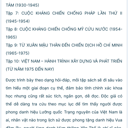
TÁM (1930-1945)
Tập 7: CUỘC KHÁNG CHIẾN CHỐNG PHÁP LẦN THỨ II
(1945-1954)
Tập 8: CUỘC KHÁNG CHIẾN CHỐNG MỸ CỨU NƯỚC (1954-
1965)
Tập 9: TỪ XUÂN MẬU THÂN ĐẾN CHIẾN DỊCH HỒ CHÍ MINH
(1965-1975)
Tập 10: VIỆT NAM – HÀNH TRÌNH XÂY DỰNG VÀ PHÁT TRIỂN
(TỪ NĂM 1975 ĐẾN NAY)
Được trình bày theo dạng hỏi-đáp, mỗi tập sách sẽ đi sâu vào
tìm hiểu một giai đoạn cụ thể, đảm bảo tính chính xác khoa
học nhưng cũng rất súc tích, ngắn gọn, dễ đọc. Độc giả có
thể dễ dàng tra cứu theo mục lục để tìm thấy người được
phong danh hiệu Lưỡng quốc Trạng nguyên của Việt Nam là
ai, nhân vật nào trong lịch sử được phong tặng danh hiệu Vua
đầm lầy, người lừng danh Hùm thiêng Yên Thế là chí sĩ nào,