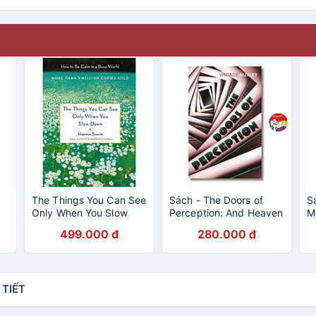
The Things You Can See
Sách - The Doors of
S
Only When You Slow
Perception: And Heaven
Ma
ỗ
Down: How to Be Calm
and Hell by Aldous
E
499.000 đ
280.000 đ
in a Busy World
Huxley | Psychology
R
English Book
 TIẾT