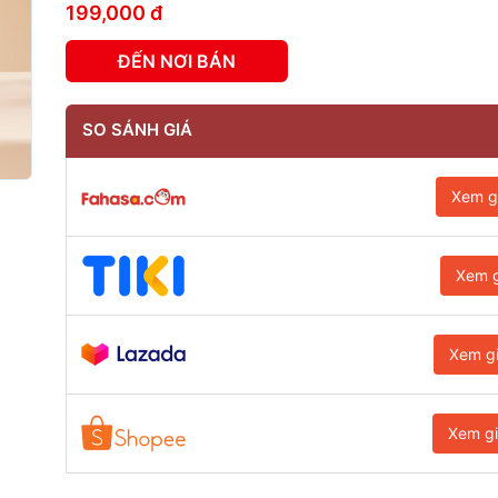
199,000 đ
ĐẾN NƠI BÁN
SO SÁNH GIÁ
Xem g
Xem g
Xem g
Xem g