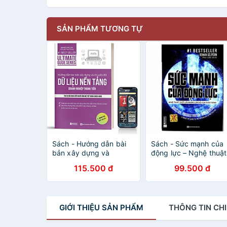
SẢN PHẨM TƯƠNG TỰ
Sách - Hướng dẫn bài
Sách - Sức mạnh của
bản xây dựng và
động lực – Nghệ thuật
chuyển đổi dữ liệu nền
vượt lên những cám d
115.500 đ
99.500 đ
tảng doanh nghiệp
của cuộc sống
thành tiền
GIỚI THIỆU
SẢN PHẨM
THÔNG TIN
CHI