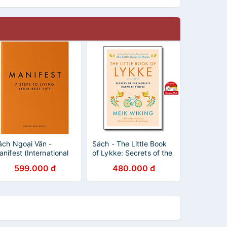
ách Ngoại Văn -
Sách - The Little Book
nifest (International
of Lykke: Secrets of the
dition) Hardcover (by
World's Happiest People
599.000 đ
480.000 đ
oxie Nafousi (Author))
(The Happiness Institute
Series) by Meik Wiking