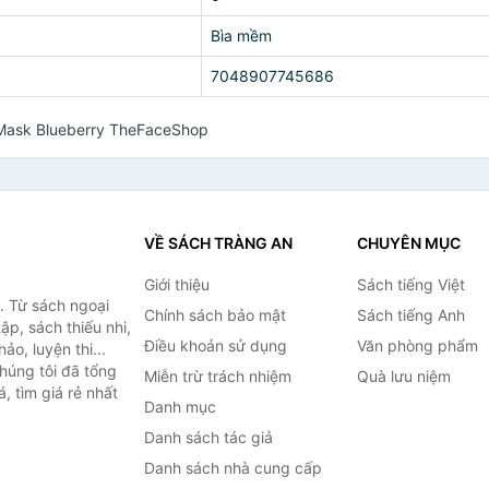
Bìa mềm
7048907745686
e Mask Blueberry TheFaceShop
VỀ SÁCH TRÀNG AN
CHUYÊN MỤC
Giới thiệu
Sách tiếng Việt
. Từ sách ngoại
Chính sách bảo mật
Sách tiếng Anh
ập, sách thiếu nhi,
Điều khoản sử dụng
Văn phòng phẩm
o, luyện thi...
húng tôi đã tổng
Miễn trừ trách nhiệm
Quà lưu niệm
, tìm giá rẻ nhất
Danh mục
Danh sách tác giả
Danh sách nhà cung cấp