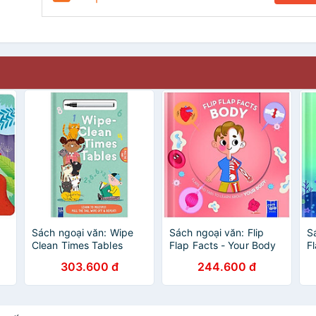
Sách ngoại văn: Wipe
Sách ngoại văn: Flip
S
Clean Times Tables
Flap Facts - Your Body
F
303.600 đ
244.600 đ