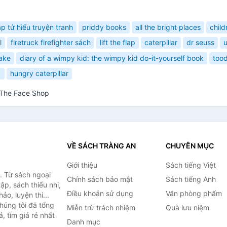
ập tứ hiếu truyện tranh
priddy books
all the bright places
child
l
firetruck firefighter sách
lift the flap
caterpillar
dr seuss
lake
diary of a wimpy kid: the wimpy kid do-it-yourself book
tood
1
hungry caterpillar
 The Face Shop
VỀ SÁCH TRÀNG AN
CHUYÊN MỤC
Giới thiệu
Sách tiếng Việt
. Từ sách ngoại
Chính sách bảo mật
Sách tiếng Anh
ập, sách thiếu nhi,
Điều khoản sử dụng
Văn phòng phẩm
o, luyện thi...
húng tôi đã tổng
Miễn trừ trách nhiệm
Quà lưu niệm
, tìm giá rẻ nhất
Danh mục