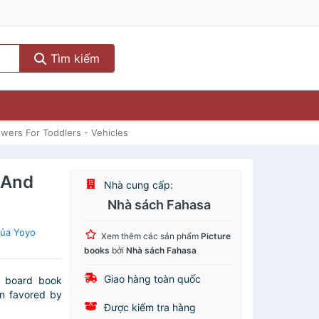
Tìm kiếm
ers For Toddlers - Vehicles
 And
Nhà cung cấp:
Nhà sách Fahasa
của Yoyo
Xem thêm các sản phẩm
Picture
books
bởi
Nhà sách Fahasa
Giao hàng toàn quốc
A board book
on favored by
Được kiểm tra hàng