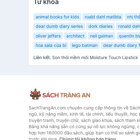
Từ khóa
animal books for kids
roald dahl matilda
nhị th
dear dumb diary series
dork diaries
ronald dah
oliver jeffers
architect
neil gaiman
quentin b
hoa sala của bí
lego batman
dear dumb diary 
Liên kết:
Son thỏi mềm môi Moisture Touch Lipstick
SachTrangAn.com chuyên cung cấp thông tin về Sách
ngữ, kỹ năng mềm, kinh tế, tài chính, tiểu thuyết, học t
truyện tranh, truyện chữ, sách giao khoa, sách tham khả
Bằng khả năng sẵn có cùng sự nỗ lực không ngừng, c
hợp hơn 160000 đầu sách, giúp bạn có thể so sánh giá
trước khi mua.
Chúng tôi không bán hàng.