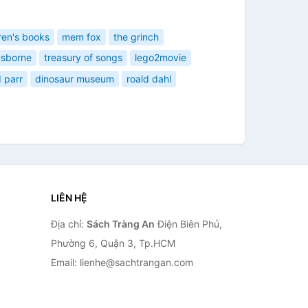
ren's books
mem fox
the grinch
usborne
treasury of songs
lego2movie
 parr
dinosaur museum
roald dahl
LIÊN HỆ
Địa chỉ:
Sách Tràng An
Điện Biên Phủ,
Phường 6, Quận 3, Tp.HCM
Email: lienhe@sachtrangan.com