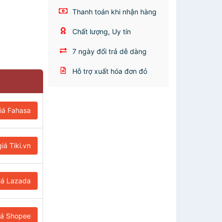
Thanh toán khi nhận hàng
Chất lượng, Uy tín
7 ngày đổi trả dễ dàng
Hỗ trợ xuất hóa đơn đỏ
iá Fahasa
iá Tiki.vn
iá Lazada
iá Shopee