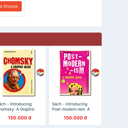
iá Shopee
ách - Introducing
Sách - Introducing
homsky: A Graphic
Post-modern-ism: A
uide by John Maher |
Graphic Guide by
150.000 đ
150.000 đ
hilosophy Nonfiction /
Richard Appignanesi
goại văn