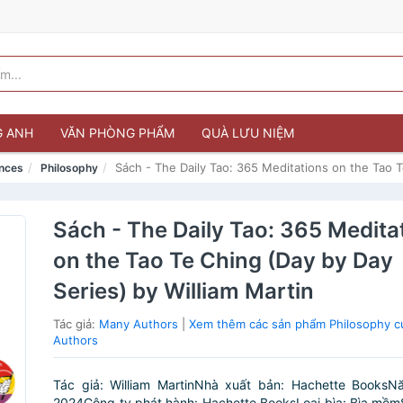
G ANH
VĂN PHÒNG PHẨM
QUÀ LƯU NIỆM
Sách - The Daily Tao: 365 Meditations on the Tao T
ences
Philosophy
Sách - The Daily Tao: 365 Medita
on the Tao Te Ching (Day by Day
Series) by William Martin
Tác giả:
Many Authors
|
Xem thêm các sản phẩm Philosophy 
Authors
Tác giả: William MartinNhà xuất bản: Hachette BooksN
2024Công ty phát hành: Hachette BooksLoại bìa: Bìa mềm