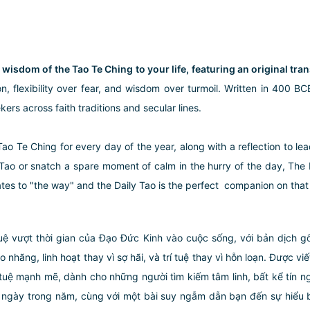
wisdom of the Tao Te Ching to your life, featuring an original tran
on, flexibility over fear, and wisdom over turmoil. Written in 400 
ers across faith traditions and secular lines.
 Tao Te Ching for every day of the year, along with a reflection to l
o or snatch a spare moment of calm in the hurry of the day, The Dail
slates to "the way" and the Daily Tao is the perfect companion on th
ệ vượt thời gian của Đạo Đức Kinh vào cuộc sống, với bản dịch gốc
o nhãng, linh hoạt thay vì sợ hãi, và trí tuệ thay vì hỗn loạn. Được 
 tuệ mạnh mẽ, dành cho những người tìm kiếm tâm linh, bất kể tín 
 ngày trong năm, cùng với một bài suy ngẫm dẫn bạn đến sự hiểu 