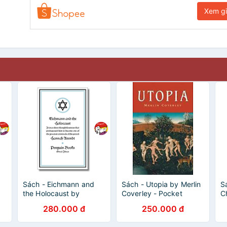
Xem g
Sách - Eichmann and
Sách - Utopia by Merlin
S
the Holocaust by
Coverley - Pocket
C
Hannah Arendt | History
Essentials - Nonfiction in
G
280.000 đ
250.000 đ
y
/ Philosophy / Ngoại văn
English
P
Lịch sử, Triết
N