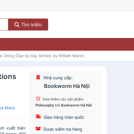
Tìm kiếm
e Ching (Day by Day Series) by William Martin
tions
Nhà cung cấp:
Bookworm Hà Nội
Xem thêm các sản phẩm
Philosophy
bởi
Bookworm Hà Nội
của Many
Giao hàng toàn quốc
ăm xuất bản:
Được kiểm tra hàng
Số trang: 401