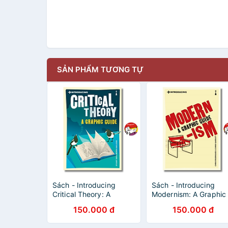
SẢN PHẨM TƯƠNG TỰ
Sách - Introducing
Sách - Introducing
Critical Theory: A
Modernism: A Graphic
Graphic Guide by Stuart
Guide by Chris
150.000 đ
150.000 đ
Sim | Philosophy /
Rodrigues | Philosoph
Nonfiction
Nonfiction