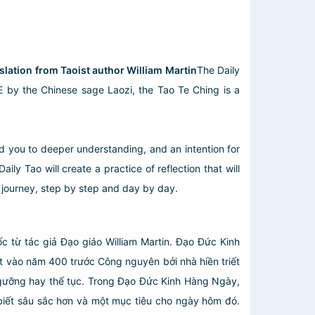
slation from Taoist author William Martin​
The Daily
BCE by the Chinese sage Laozi, the Tao Te Ching is a
ead you to deeper understanding, and an intention for
y Tao will create a practice of reflection that will
at journey, step by step and day by day.
 từ tác giả Đạo giáo William Martin. Đạo Đức Kinh
viết vào năm 400 trước Công nguyên bởi nhà hiền triết
ngưỡng hay thế tục. Trong Đạo Đức Kinh Hàng Ngày,
biết sâu sắc hơn và một mục tiêu cho ngày hôm đó.