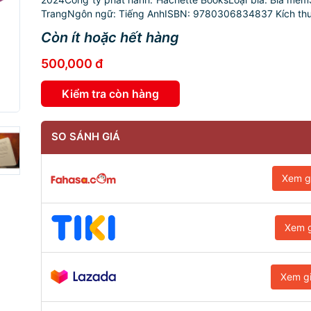
TrangNgôn ngữ: Tiếng AnhISBN: 9780306834837 Kích thước
Còn ít hoặc hết hàng
500,000 đ
Kiểm tra còn hàng
SO SÁNH GIÁ
Xem g
Xem g
Xem g