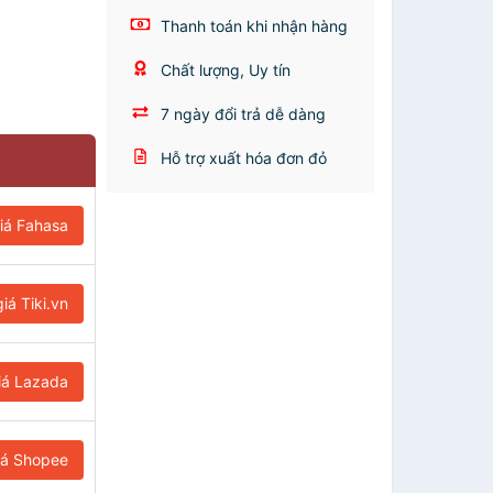
Thanh toán khi nhận hàng
Chất lượng, Uy tín
7 ngày đổi trả dễ dàng
Hỗ trợ xuất hóa đơn đỏ
iá Fahasa
iá Tiki.vn
iá Lazada
iá Shopee