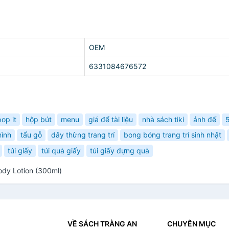
OEM
6331084676572
pop it
hộp bút
menu
giá để tài liệu
nhà sách tiki
ảnh đế
5
hình
tẩu gỗ
dây thừng trang trí
bong bóng trang trí sinh nhật
túi giấy
túi quà giấy
túi giấy đựng quà
ody Lotion (300ml)
VỀ SÁCH TRÀNG AN
CHUYÊN MỤC