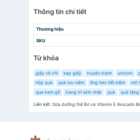
Thông tin chi tiết
Thương hiệu
SKU
Từ khóa
giấy vẽ chì
kẹp giấy
truyện tranh
unicorn
hộp quà
quà lưu niệm
ống heo tiết kiệm
mô 
que kem gỗ
trang trí sinh nhật
quà
quà tặng
Liên kết:
Sữa dưỡng thể Bơ và Vitamin E Avocado B