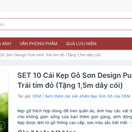
G ANH
VĂN PHÒNG PHẨM
QUÀ LƯU NIỆM
Gỗ Sơn Design Pub hình Trái tim đỏ (Tặng 1,5m dây cói)
SET 10 Cái Kẹp Gỗ Sơn Design Pu
Trái tim đỏ (Tặng 1,5m dây cói)
Tác giả:
OEM
|
Xem thêm các sản phẩm Kẹp Ảnh Gỗ của OEM
Kẹp gỗ thích hợp dùng để treo quần áo, ảnh hay các vật dụ
cho không gian sống của bạn thêm gọn gàng, sinh động.
Kẹp được làm từ gỗ thông cao cấp, sơn màu sắc bắt mắt. - 