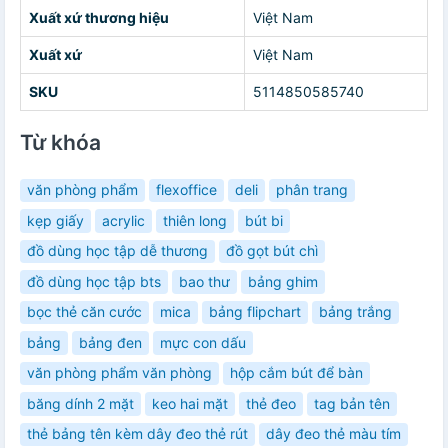
Xuất xứ thương hiệu
Việt Nam
Xuất xứ
Việt Nam
SKU
5114850585740
Từ khóa
văn phòng phẩm
flexoffice
deli
phân trang
kẹp giấy
acrylic
thiên long
bút bi
đồ dùng học tập dễ thương
đồ gọt bút chì
đồ dùng học tập bts
bao thư
bảng ghim
bọc thẻ căn cước
mica
bảng flipchart
bảng trắng
bảng
bảng đen
mực con dấu
văn phòng phẩm văn phòng
hộp cắm bút để bàn
băng dính 2 mặt
keo hai mặt
thẻ đeo
tag bản tên
thẻ bảng tên kèm dây đeo thẻ rút
dây đeo thẻ màu tím