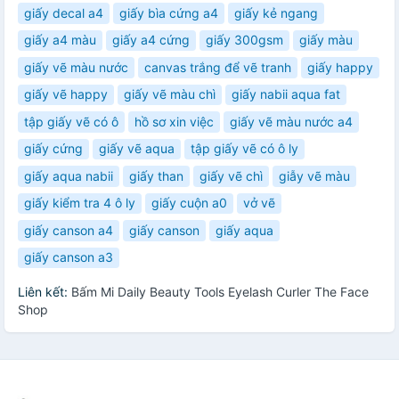
giấy decal a4
giấy bìa cứng a4
giấy kẻ ngang
giấy a4 màu
giấy a4 cứng
giấy 300gsm
giấy màu
giấy vẽ màu nước
canvas trắng để vẽ tranh
giấy happy
giấy vẽ happy
giấy vẽ màu chì
giấy nabii aqua fat
tập giấy vẽ có ô
hồ sơ xin việc
giấy vẽ màu nước a4
giấy cứng
giấy vẽ aqua
tập giấy vẽ có ô ly
giấy aqua nabii
giấy than
giấy vẽ chì
giẫy vẽ màu
giấy kiểm tra 4 ô ly
giấy cuộn a0
vở vẽ
giấy canson a4
giấy canson
giấy aqua
giấy canson a3
Liên kết:
Bấm Mi Daily Beauty Tools Eyelash Curler The Face
Shop