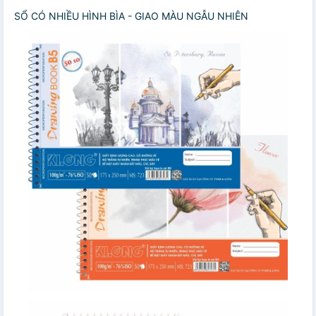
SỔ CÓ NHIỀU HÌNH BÌA - GIAO MÀU NGẪU NHIÊN