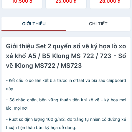
10.500 đ
25.000 đ
28.000 đ
MS: 011
GIỚI THIỆU
CHI TIẾT
Giới thiệu Set 2 quyển sổ vẽ ký họa lò xo
xé khổ A5 / B5 Klong MS 722 / 723 - Sổ
vẽ lKlong MS722 / MS723
- Kết cấu lò xo liên kết bìa trước in offset và bìa sau chipboard
dày
- Sổ chắc chắn, bền vững thuận tiện khi kê vẽ - ký họa mọi
lúc, mọi nơi.
- Ruột sổ định lượng 100 g/m2, độ trắng tự nhiên có đường xé
thuận tiện tháo bức ký họa dễ dàng.