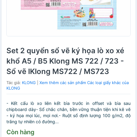
Set 2 quyển sổ vẽ ký họa lò xo xé
khổ A5 / B5 Klong MS 722 / 723 -
Sổ vẽ lKlong MS722 / MS723
Tác giả:
KLONG
|
Xem thêm các sản phẩm Các loại giấy khác của
KLONG
- Kết cấu lò xo liên kết bìa trước in offset và bìa sau
chipboard dày- Sổ chắc chắn, bền vững thuận tiện khi kê vẽ
- ký họa mọi lúc, mọi nơi.- Ruột sổ định lượng 100 g/m2, độ
trắng tự nhiên có đường...
Còn hàng