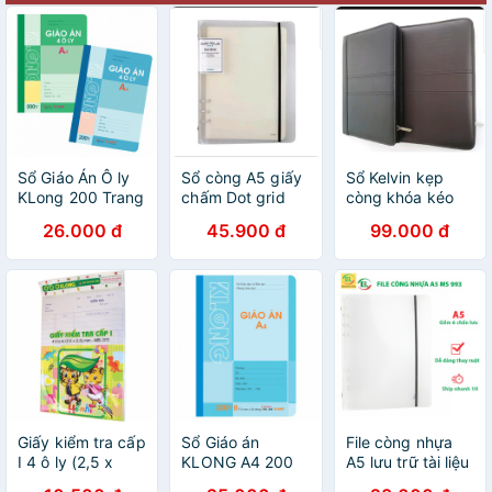
Sổ Giáo Án Ô ly
Sổ còng A5 giấy
Sổ Kelvin kẹp
KLong 200 Trang
chấm Dot grid
còng khóa kéo
100 tờ Klong bìa
B5 Klong - 240tr;
26.000 đ
45.900 đ
99.000 đ
nhựa, gồm File
MS 354
còng + ruột sổ
MS 995
Giấy kiểm tra cấp
Sổ Giáo án
File còng nhựa
I 4 ô ly (2,5 x
KLONG A4 200
A5 lưu trữ tài liệu
2,5) mm KLONG
Trang; MS: 368
KLong-MS993