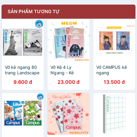
SẢN PHẨM TƯƠNG TỰ
Vở kẻ ngang 80
Vở Kẻ 4 Ly
Vở CAMPUS kẻ
trang Landscape
Ngang - Kẻ
ngang
CAMPUS
Ngang Có Chấm
80,120,200 tr
9.600 đ
23.000 đ
13.500 đ
Meow 120-200
CONAN, Tập kẻ
Trang Khổ A5/B5
ngang Conan -
Campus
Soleil Home