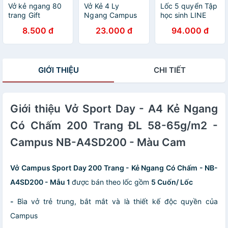
Vở kẻ ngang 80
Vở Kẻ 4 Ly
Lốc 5 quyển Tập
trang Gift
Ngang Campus
học sinh LINE
CAMPUS Cưng
Series Rain Of
FIELD 200 trang
8.500 đ
23.000 đ
94.000 đ
xỉu
Sakura 200
khổ A5 - Campus
Trang Khổ A5/B5
GIỚI THIỆU
CHI TIẾT
Giới thiệu Vở Sport Day - A4 Kẻ Ngang
Có Chấm 200 Trang ĐL 58-65g/m2 -
Campus NB-A4SD200 - Màu Cam
Vở Campus Sport Day 200 Trang - Kẻ Ngang Có Chấm - NB-
A4SD200 - Mẫu 1
được bán theo lốc gồm
5 Cuốn/ Lốc
-
Bìa vở trẻ trung, bắt mắt và là thiết kế độc quyền của
Campus