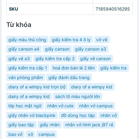
SKU
7185940516295
Từ khóa
giấy màu thủ công
giấy kiểm tra 4 ô ly
vở vẽ
giấy canson a4
giấy canson
giấy canson a3
giấy vẽ a3
giấy kiểm tra cấp 2
giấy vẽ canson
giấy kiểm tra cấp 1
hoá đơn bán lẻ 2 liên
giấy kiểm tra
văn phòng phẩm
giấy đánh dấu trang
diary of a wimpy kid trọn bộ
diary of a wimpy kid
dairy of a wimpy kid
sách tô màu người lớn
lớp học mật ngữ
nhãn vở cute
nhãn vở campus
giấy nhãn vở blackpink
đồ dùng học tập
nhãn vở
giấy bao tập
giấy nhãn
nhãn vở hình jack j97 rẻ
bao vở
vở
campus