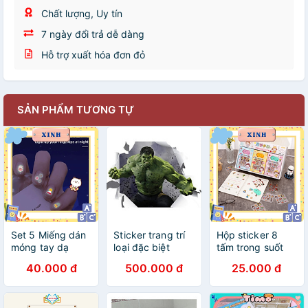
Chất lượng, Uy tín
7 ngày đổi trả dễ dàng
Hỗ trợ xuất hóa đơn đỏ
SẢN PHẨM TƯƠNG TỰ
Set 5 Miếng dán
Sticker trang trí
Hộp sticker 8
móng tay dạ
loại đặc biệt
tấm trong suốt
quang mẫu ngẫu
kèm dao tiện ích
40.000 đ
500.000 đ
25.000 đ
nhiên cute làm
quà tặng phụ
kiện cho bé