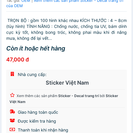
Tác giả:
OEM
|
Xem thêm các sản phẩm Sticker - Decal trang trí
của OEM
TRỌN BỘ : gồm 100 hình khác nhau KÍCH THƯỚC : 4 ~ 8cm
(tùy hình) TÍNH NĂNG : Chống nước, chống tia UV, bám dính
cực kỳ tốt, không bong tróc, không phai màu khi đi nắng
mưa, không để lại vết...
Còn ít hoặc hết hàng
47,000 đ
Nhà cung cấp:
Sticker Việt Nam
Xem thêm các sản phẩm
Sticker - Decal trang trí
bởi
Sticker
Việt Nam
Giao hàng toàn quốc
Được kiểm tra hàng
Thanh toán khi nhận hàng