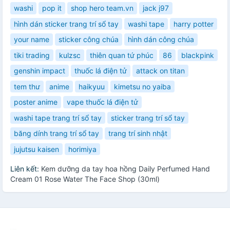
washi
pop it
shop hero team.vn
jack j97
hình dán sticker trang trí sổ tay
washi tape
harry potter
your name
sticker công chúa
hình dán công chúa
tiki trading
kulzsc
thiên quan tứ phúc
86
blackpink
genshin impact
thuốc lá điện tử
attack on titan
tem thư
anime
haikyuu
kimetsu no yaiba
poster anime
vape thuốc lá điện tử
washi tape trang trí sổ tay
sticker trang trí sổ tay
băng dính trang trí sổ tay
trang trí sinh nhật
jujutsu kaisen
horimiya
Liên kết:
Kem dưỡng da tay hoa hồng Daily Perfumed Hand
Cream 01 Rose Water The Face Shop (30ml)