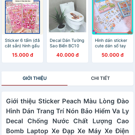
Sticker 6 tấm (đã
Decal Dán Tường
Hình dán sticker
cắt sẵn) hình gấu
Sao Biển BC10
cute dán sổ tay
dâu
(37 x 32 cm)
decor combo
15.000 đ
40.000 đ
50.000 đ
hộp 100 tấm
stickers chống
nước ST2
GIỚI THIỆU
CHI TIẾT
Giới thiệu Sticker Peach Màu Lòng Đào
Hình Dán Trang Trí Nón Bảo Hiểm Va Ly
Decal Chống Nước Chất Lượng Cao
Bomb Laptop Xe Đạp Xe Máy Xe Điện