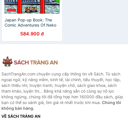
Japan Pop-up Book: The
Comic Adventures Of Neko
The Cat (Visit Japan's Most
584.900 đ
Famous Sights From Kyoto
To Kamakura)
SachTrangAn.com chuyên cung cấp thông tin về Sách. Từ sách
ngoại ngữ, kỹ năng mềm, kinh tế, tài chính, tiểu thuyết, học tập,
sách thiếu nhi, truyện tranh, truyện chữ, sách giao khoa, sách
tham khảo, luyện thi... Bằng khả năng sẵn có cùng sự nỗ lực
không ngừng, chúng tôi đã tổng hợp hơn 160000 đầu sách, giúp
bạn có thể so sánh giá, tìm giá rẻ nhất trước khi mua.
Chúng tôi
không bán hàng.
VỀ SÁCH TRÀNG AN