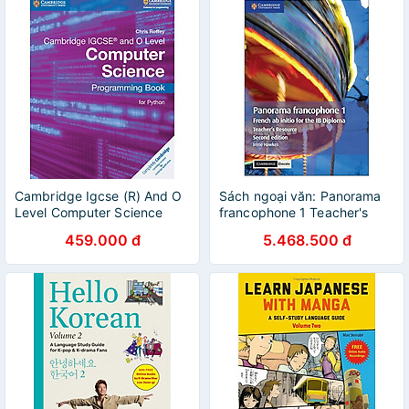
Cambridge Igcse (R) And O
Sách ngoại văn: Panorama
Level Computer Science
francophone 1 Teacher's
Programming Book For
Resource With Cambridge
459.000 đ
5.468.500 đ
Python
Elevate: French ab Initio for
the IB Diploma (French
Edition)