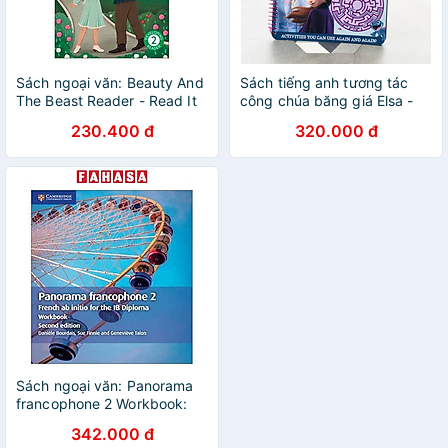
Sách ngoại văn: Beauty And
Sách tiếng anh tương tác
The Beast Reader - Read It
công chúa băng giá Elsa -
Yourself - Level 2
Disney Frozen 2: Wipe-Clean
230.400 đ
320.000 đ
Developing Reader
Activities
Sách ngoại văn: Panorama
francophone 2 Workbook:
French ab initio for the IB
342.000 đ
Diploma (French Edition)