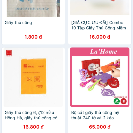
Giấy thủ công
[GIÁ CỰC ƯU ĐÃI] Combo
10 Tập Giấy Thủ Công Mềm
To 7 Màu (70 tờ), Giấy Thủ
1.800 đ
16.000 đ
Công Cắt Dán
Giấy thủ công 6,7,12 mầu
Bộ cắt giấy thủ công mỹ
Hồng Hà, giấy thủ công có
thuật 240 tờ và 2 kéo
Decan, giấy gấp hoa, giấy
La'Home
16.800 đ
65.000 đ
học thủ công - Soleil Home