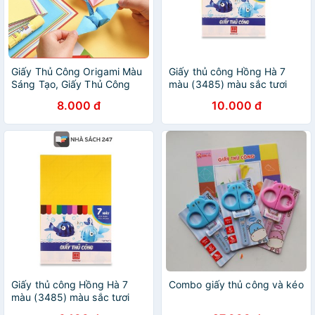
Giấy Thủ Công Origami Màu
Giấy thủ công Hồng Hà 7
Sáng Tạo, Giấy Thủ Công
màu (3485) màu sắc tươi
Nhiều Màu Cho Bé
sáng dành cho học sinh tiểu
8.000 đ
10.000 đ
học cắt dán hình thủ công.
Giấy thủ công Hồng Hà 7
Combo giấy thủ công và kéo
màu (3485) màu sắc tươi
sáng dành cho học sinh tiểu