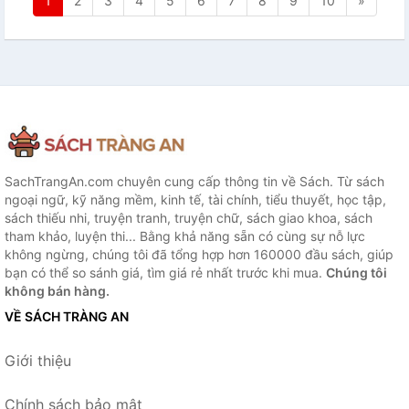
1
2
3
4
5
6
7
8
9
10
»
SachTrangAn.com chuyên cung cấp thông tin về Sách. Từ sách
ngoại ngữ, kỹ năng mềm, kinh tế, tài chính, tiểu thuyết, học tập,
sách thiếu nhi, truyện tranh, truyện chữ, sách giao khoa, sách
tham khảo, luyện thi... Bằng khả năng sẵn có cùng sự nỗ lực
không ngừng, chúng tôi đã tổng hợp hơn 160000 đầu sách, giúp
bạn có thể so sánh giá, tìm giá rẻ nhất trước khi mua.
Chúng tôi
không bán hàng.
VỀ SÁCH TRÀNG AN
Giới thiệu
Chính sách bảo mật