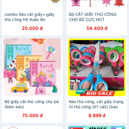
combo Kéo cắt giấy+ giấy
Bộ CẮT GIẤY THỦ CÔNG
thủ công HS Xuân Bo
CHO BÉ CỰC HOT
25.000 đ
54.400 đ
Bộ giấy cắt thủ công cho bé
Kéo thủ công, cắt giấy trang
(kèm kéo)
trí thủ công (01 cái)( Giao
màu ngẫu nhiên)
75.000 đ
8.999 đ