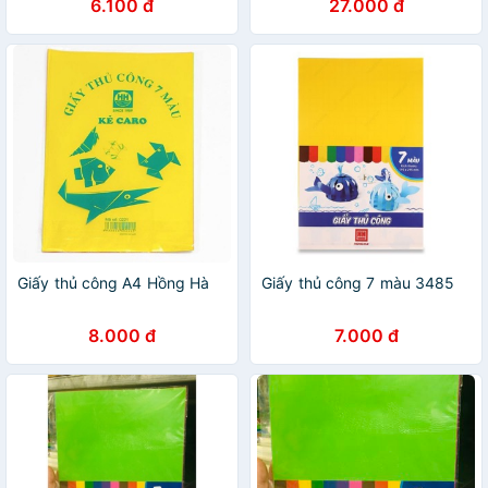
6.100 đ
27.000 đ
học cắt dán hình thủ công.
Giấy thủ công A4 Hồng Hà
Giấy thủ công 7 màu 3485
8.000 đ
7.000 đ