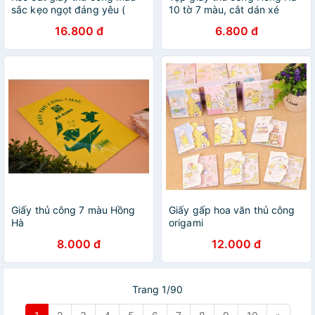
sắc kẹo ngọt đáng yêu (
10 tờ 7 màu, cắt dán xé
giao màu ngẫu nhiên ) -
trong học tập
16.800 đ
6.800 đ
shop8868
Giấy thủ công 7 màu Hồng
Giấy gấp hoa văn thủ công
Hà
origami
8.000 đ
12.000 đ
Trang 1/90