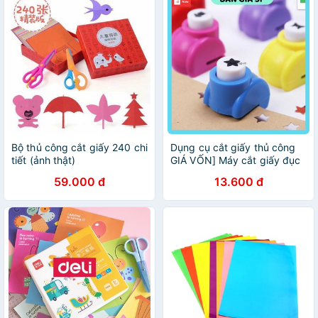
Bộ thủ công cắt giấy 240 chi
Dụng cụ cắt giấy thủ công
tiết (ảnh thật)
GIÁ VỐN] Máy cắt giấy đục
lỗ thủ công, tiết kiệm thời
59.000 đ
13.600 đ
gian, dùng trang trí thiệp,
album 7