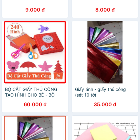
9.000 đ
8.000 đ
BỘ CẮT GIẤY THỦ CÔNG
Giấy ánh - giấy thủ công
TẠO HÌNH CHO BÉ - BỘ
(sét 10 tờ)
GỒM 240 TỜ GIẤY KÈM KÉO
60.000 đ
35.000 đ
AN TOÀN