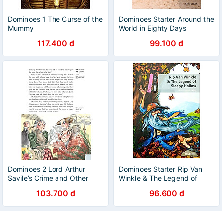
Dominoes 1 The Curse of the
Dominoes Starter Around the
Mummy
World in Eighty Days
117.400 đ
99.100 đ
Dominoes 2 Lord Arthur
Dominoes Starter Rip Van
Savile’s Crime and Other
Winkle & The Legend of
Stories
Sleepy Hollow
103.700 đ
96.600 đ