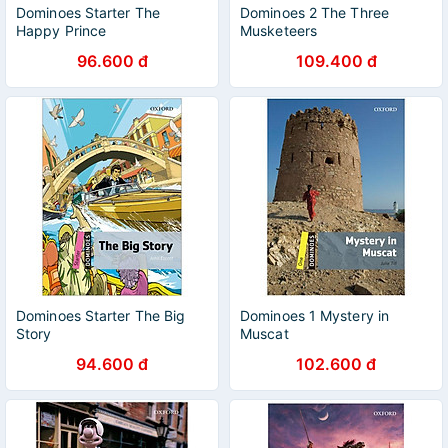
Dominoes Starter The
Dominoes 2 The Three
Happy Prince
Musketeers
96.600 đ
109.400 đ
Dominoes Starter The Big
Dominoes 1 Mystery in
Story
Muscat
94.600 đ
102.600 đ