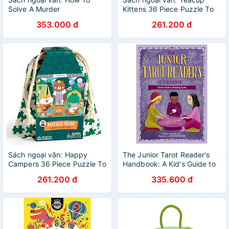
Solve A Murder
Kittens 36 Piece Puzzle To
Go
353.000 đ
261.200 đ
Sách ngoại văn: Happy
The Junior Tarot Reader's
Campers 36 Piece Puzzle To
Handbook: A Kid's Guide to
Go
Reading Cards
261.200 đ
335.600 đ