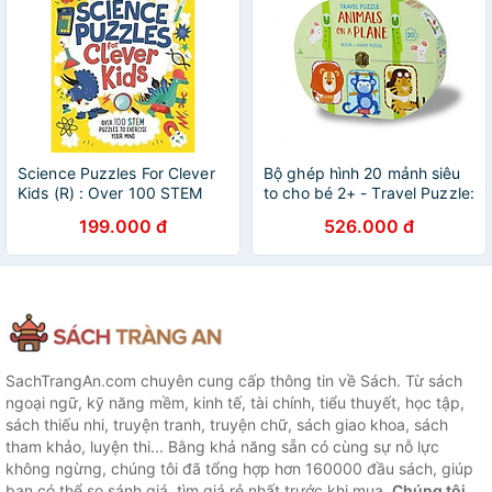
Science Puzzles For Clever
Bộ ghép hình 20 mảnh siêu
Kids (R) : Over 100 STEM
to cho bé 2+ - Travel Puzzle:
Puzzles To Exercise Your
Aniamls On A Plane
199.000 đ
526.000 đ
Mind
SachTrangAn.com chuyên cung cấp thông tin về Sách. Từ sách
ngoại ngữ, kỹ năng mềm, kinh tế, tài chính, tiểu thuyết, học tập,
sách thiếu nhi, truyện tranh, truyện chữ, sách giao khoa, sách
tham khảo, luyện thi... Bằng khả năng sẵn có cùng sự nỗ lực
không ngừng, chúng tôi đã tổng hợp hơn 160000 đầu sách, giúp
bạn có thể so sánh giá, tìm giá rẻ nhất trước khi mua.
Chúng tôi