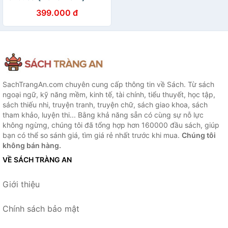
True Story of Murder,
399.000 đ
Madness, Glamour, and
Greed by Sara Gay Forden
(Author)
SachTrangAn.com chuyên cung cấp thông tin về Sách. Từ sách
ngoại ngữ, kỹ năng mềm, kinh tế, tài chính, tiểu thuyết, học tập,
sách thiếu nhi, truyện tranh, truyện chữ, sách giao khoa, sách
tham khảo, luyện thi... Bằng khả năng sẵn có cùng sự nỗ lực
không ngừng, chúng tôi đã tổng hợp hơn 160000 đầu sách, giúp
bạn có thể so sánh giá, tìm giá rẻ nhất trước khi mua.
Chúng tôi
không bán hàng.
VỀ SÁCH TRÀNG AN
Giới thiệu
Chính sách bảo mật