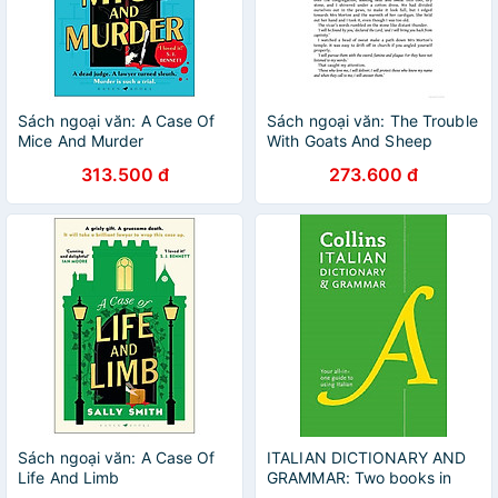
Sách ngoại văn: A Case Of
Sách ngoại văn: The Trouble
Mice And Murder
With Goats And Sheep
313.500 đ
273.600 đ
Sách ngoại văn: A Case Of
ITALIAN DICTIONARY AND
Life And Limb
GRAMMAR: Two books in
one [Fourth edition]