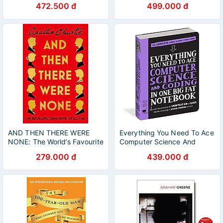
472.500 đ
499.000 đ
AND THEN THERE WERE
Everything You Need To Ace
NONE: The World’s Favourite
Computer Science And
Agatha Christie Book
Coding In One Big Fat
279.000 đ
439.000 đ
Notebook