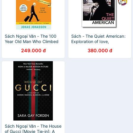
Sách Ngoại Văn - The 100
Sách - The Quiet American:
Year Old Man Who Climbed
Exploration of love,
Out The Window And
innocence, and morality in
249.000 đ
380.000 đ
Disappeared
Vietnam by Graham Greene |
Classics / Historical Fiction /
War Literature
Sách Ngoại Văn - The House
of Gucci [Movie Tie-in]: A