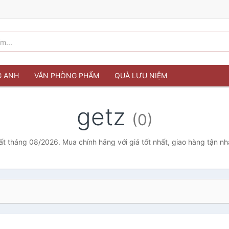
G ANH
VĂN PHÒNG PHẨM
QUÀ LƯU NIỆM
getz
(0)
ất tháng 08/2026. Mua chính hãng với giá tốt nhất, giao hàng tận n