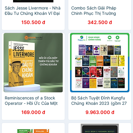
Sách Jesse Livermore - Nhà
Combo Sách Giải Pháp
Đầu Tư Chứng Khoán Vĩ Đại
Chinh Phục Thị Trường
Chứng Khoán (2 Cuốn)
150.500 đ
342.500 đ
Reminiscences of a Stock
Bộ Sách Tuyệt Đỉnh Kungfu
Operator - Hồi Ức Của Một
Chứng Khoán 2023 (gồm 27
Thiên Tài Đầu Tư Chứng
cuốn) - Happy Live
169.000 đ
9.963.000 đ
Khoán (Alpha Books) - Edwin
Lefèvre - NXB Lao Động