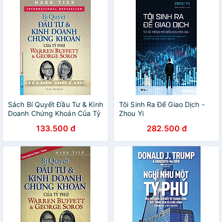
Sách Bí Quyết Đầu Tư & Kinh
Tôi Sinh Ra Để Giao Dịch -
Doanh Chứng Khoán Của Tỷ
Zhou Yi
Phú Warren Buffett Và
133.500 đ
282.500 đ
George Soros (Tái Bản)