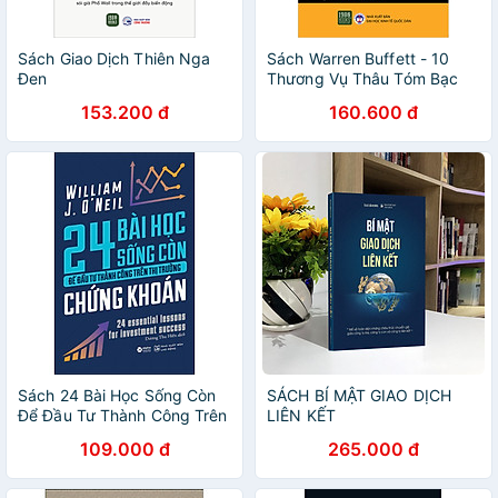
Sách Giao Dịch Thiên Nga
Sách Warren Buffett - 10
Đen
Thương Vụ Thâu Tóm Bạc
Tỷ Của Huyền Thoại Đầu Tư
153.200 đ
160.600 đ
Chứng Khoán
Sách 24 Bài Học Sống Còn
SÁCH BÍ MẬT GIAO DỊCH
Để Đầu Tư Thành Công Trên
LIÊN KẾT
Thị Trường Chứng Khoán
109.000 đ
265.000 đ
(Tái Bản)