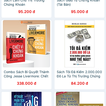
Sách Làm Chủ Thị Trường
Sách Giàu Từ Chứng Khoán
Chứng Khoán
(Tái Bản)
95.200 đ
95.000 đ
Combo Sách Bí Quyết Thành
Sách Tôi Đã Kiếm 2.000.000
Công Jesse Livermore: Chết
Đô La Từ Thị Trường Chứng
Vì Chứng Khoán + Hồi Ức
Khoán Như Thế Nào (Tái
338.000 đ
84.200 đ
Của Một Thiên Tài Đầu Tư
Bản)
Chứng Khoán - Richard
Smitten, Edwin Lefèvre -
Alpha Books