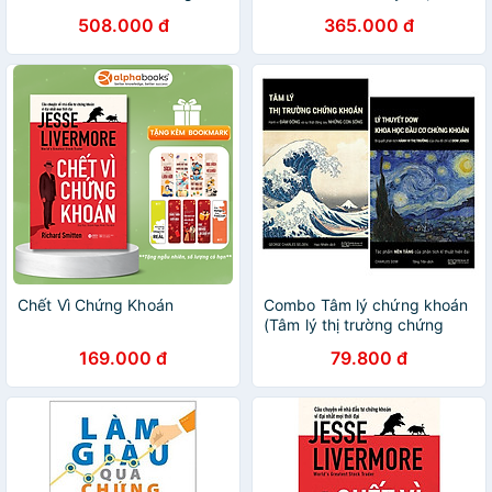
Khoán + Tâm Lý Thị Trường
trường Tài chính
508.000 đ
365.000 đ
Chứng Khoán
Chết Vì Chứng Khoán
Combo Tâm lý chứng khoán
(Tâm lý thị trường chứng
khoán + Lý thuyết Dow -
169.000 đ
79.800 đ
Khoa học đầu cơ chứng
khoán)