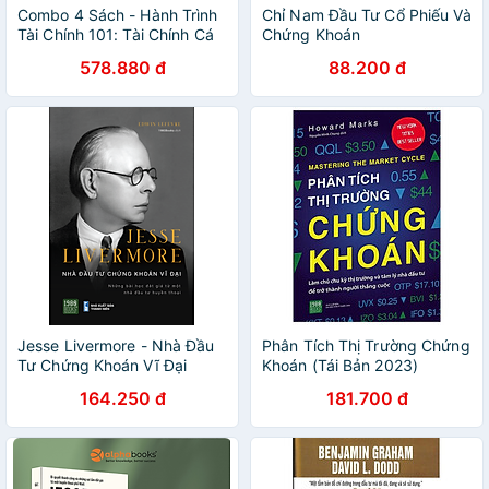
Combo 4 Sách - Hành Trình
Chỉ Nam Đầu Tư Cổ Phiếu Và
Tài Chính 101: Tài Chính Cá
Chứng Khoán
Nhân, Đầu Tư Chứng Khoán,
578.880 đ
88.200 đ
Giao Dịch Trong Ngày và
Đầu Tư Bất Động Sản
Jesse Livermore - Nhà Đầu
Phân Tích Thị Trường Chứng
Tư Chứng Khoán Vĩ Đại
Khoán (Tái Bản 2023)
164.250 đ
181.700 đ