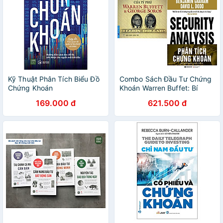
Kỹ Thuật Phân Tích Biểu Đồ
Combo Sách Đầu Tư Chứng
Chứng Khoán
Khoán Warren Buffet: Bí
Quyết Đầu Tư Và Kinh Doanh
169.000 đ
621.500 đ
Chứng Khoán Của Tỷ Phú
Warren Buffett Và George
Soros + Phân Tích Chứng
Khoán (Bìa Cứng) (Kỹ Năng
Phân Tích & Đầu Tư Chứng
Khoán Của Người Chiến
Thắng Thị Trường)