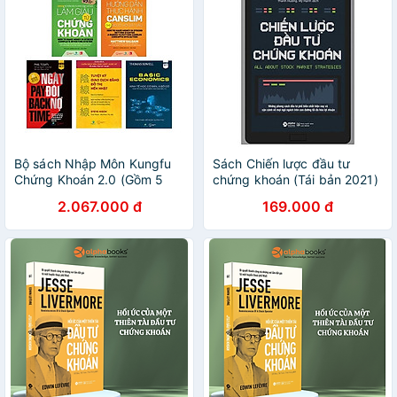
Bộ sách Nhập Môn Kungfu
Sách Chiến lược đầu tư
Chứng Khoán 2.0 (Gồm 5
chứng khoán (Tái bản 2021)
cuốn) - Happy Live
- Alphabooks - BẢN QUYỀN
2.067.000 đ
169.000 đ