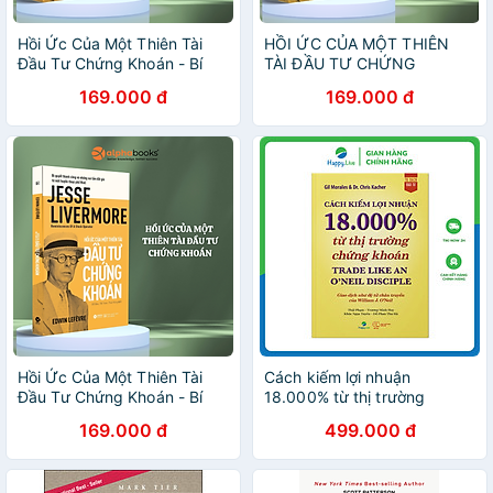
Hồi Ức Của Một Thiên Tài
HỒI ỨC CỦA MỘT THIÊN
Đầu Tư Chứng Khoán - Bí
TÀI ĐẦU TƯ CHỨNG
Quyết Thành Công Và
KHOÁN - Bí Quyết Thành
169.000 đ
169.000 đ
Những Sai Lầm Đắt Giá Từ
Công Và Những Sai Lầm Đắt
Một Huyền Thoại Phố Wall
Giá Từ Một Huyền Thoại Phố
(Edwin Lefèvre)
Wall - Edwin Lefèvre - Alpha
Books
Hồi Ức Của Một Thiên Tài
Cách kiếm lợi nhuận
Đầu Tư Chứng Khoán - Bí
18.000% từ thị trường
Quyết Thành Công Và
chứng khoán - Trade Like
169.000 đ
499.000 đ
Những Sai Lầm Đắt Giá Từ
An O'Neil Disciple
Một Huyền Thoại Phố Wall
(Edwin Lefèvre) - Alpha