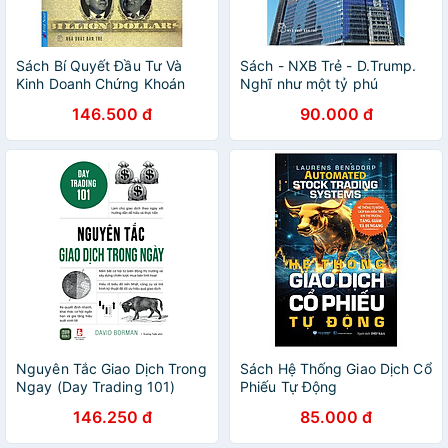
Sách Bí Quyết Đầu Tư Và
Sách - NXB Trẻ - D.Trump.
Kinh Doanh Chứng Khoán
Nghĩ như một tỷ phú
Của Tỷ Phú Warren Buffett
146.500 đ
90.000 đ
Và George Soros (Tái Bản)
Nguyên Tắc Giao Dịch Trong
Sách Hệ Thống Giao Dịch Cổ
Ngay (Day Trading 101)
Phiếu Tự Động
146.250 đ
85.000 đ