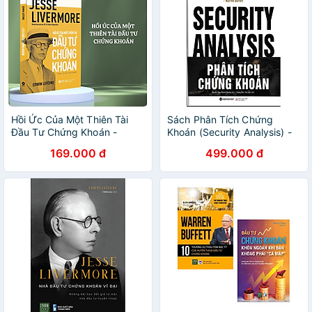
Hồi Ức Của Một Thiên Tài
Sách Phân Tích Chứng
Đầu Tư Chứng Khoán -
Khoán (Security Analysis) -
Jesse Livermore -
Alphabooks - BẢN QUYỀN
169.000 đ
499.000 đ
Reminiscences Of A Stock
Operator - AL