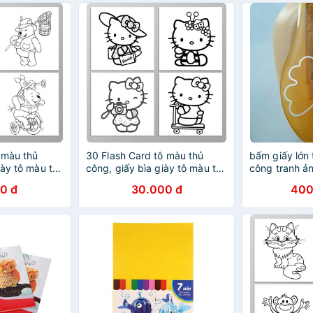
 màu thủ
30 Flash Card tô màu thủ
bấm giấy lớn 
iày tô màu thủ
công, giấy bìa giày tô màu thủ
công tranh ả
h cho bé
công Hello Kitty cho bé (Thẻ
0 đ
30.000 đ
400
ước 9cm x
rời kích thước 9cm x 9cm)