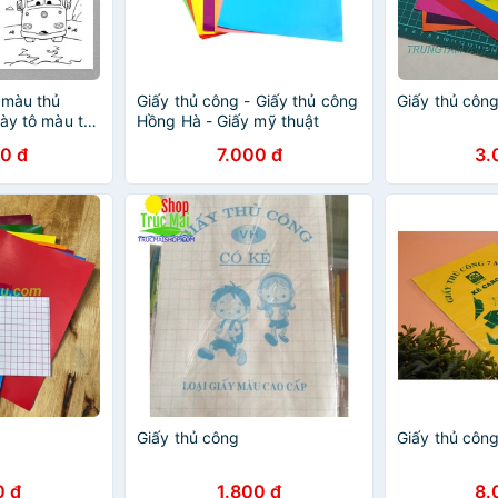
 màu thủ
Giấy thủ công - Giấy thủ công
Giấy thủ côn
iày tô màu thủ
Hồng Hà - Giấy mỹ thuật
rs) cho bé
0 đ
7.000 đ
3.
ước 9cm x
G
Giấy thủ công
Giấy thủ côn
0 đ
1.800 đ
8.