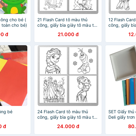
công cho bé (
21 Flash Card tô màu thủ
12 Flash Card
 toàn cho bé)
công, giấy bìa giày tô màu thủ
công, giấy bì
công Barbie Công Chúa cho
công Pony ch
0 đ
21.000 đ
12
bé (Thẻ rời kích thước 9cm x
kích thước 9
9cm))
ông bé
24 Flash Card tô màu thủ
SET Giấy thủ
công, giấy bìa giày tô màu thủ
Deli giấy trơ
công Công Chúa Tuyết
Dành cho bé t
0 đ
24.000 đ
80
Frozen cho bé (Thẻ rời kích
thước 9cm x 9cm