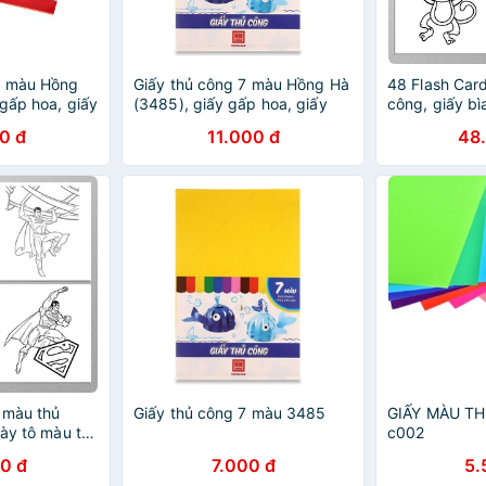
2 màu Hồng
Giấy thủ công 7 màu Hồng Hà
48 Flash Car
gấp hoa, giấy
(3485), giấy gấp hoa, giấy
công, giấy bì
học thủ công
công Động Vậ
0 đ
11.000 đ
48
(Thẻ rời kích
9cm))
 màu thủ
Giấy thủ công 7 màu 3485
GIẤY MÀU T
iày tô màu thủ
c002
 Superman
0 đ
7.000 đ
5.
kích thước