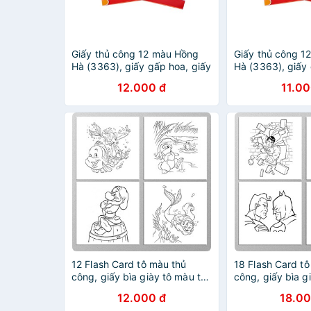
Giấy thủ công 12 màu Hồng
Giấy thủ công 1
Hà (3363), giấy gấp hoa, giấy
Hà (3363), giấy 
học thủ công
học thủ công
12.000 đ
11.00
12 Flash Card tô màu thủ
18 Flash Card tô
công, giấy bìa giày tô màu thủ
công, giấy bìa g
công Nhân Vật Disney cho bé
công Siêu Nhân
12.000 đ
18.00
(Thẻ rời kích thước 9cm x
cho bé (Thẻ rời 