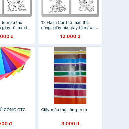
d tô màu thủ
12 Flash Card tô màu thủ
a giày tô màu thủ
công, giấy bìa giày tô màu thủ
t Aninals cho bé
công Người Nhện Spiderman
.000 đ
12.000 đ
 thước 9cm x
cho bé (Thẻ rời kích thước
9cm x 9cm)
HỦ CÔNG GTC-
Giấy màu thủ công tờ to
500 đ
3.000 đ