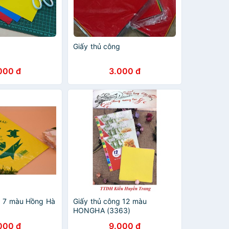
g
Giấy thủ công
000 đ
3.000 đ
g 7 màu Hồng Hà
Giấy thủ công 12 màu
HONGHA (3363)
000 đ
9.000 đ