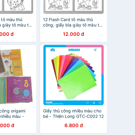
 tô màu thủ
12 Flash Card tô màu thủ
a giày tô màu thủ
công, giấy bìa giày tô màu thủ
o bé (Thẻ rời
công tweety cho bé (Thẻ rời
.000 đ
12.000 đ
cm x 9cm)
kích thước 9cm x 9cm)
 công origami
Giấy thủ công nhiều màu cho
n nhiều màu -
bé - Thiên Long GTC-C002 12
ừ 2-6 tuổi
màu khổ vừa L20 SUKADO
.000 đ
6.800 đ