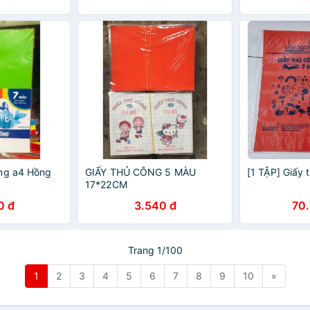
ông a4 Hồng
GIẤY THỦ CÔNG 5 MÀU
[1 TẬP] Giấy 
17*22CM
0 đ
3.540 đ
70
Trang 1/100
1
2
3
4
5
6
7
8
9
10
»