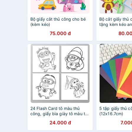
Bộ giấy cắt thủ công cho bé
Bộ cắt giấy thủ 
(kèm kéo)
tặng kèm kéo an
75.000 đ
80.00
24 Flash Card tô màu thủ
5 tập giấy thủ c
công, giấy bìa giày tô màu thủ
(12x16.7cm)
công Minions cho bé (Thẻ rời
24.000 đ
7.00
kích thước 9cm x 9cm))