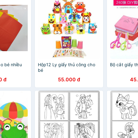
ho bé nhiều
Hộp12 Ly giấy thủ công cho
Bộ cắt giấy t
bé
0 đ
55.000 đ
45