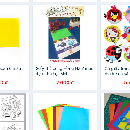
ecan 6 màu
Giấy thủ công Hồng Hà 7 màu
Dĩa giấy trang
đẹp cho học sinh
cho bé có sẵn 
0 đ
7.000 đ
5.