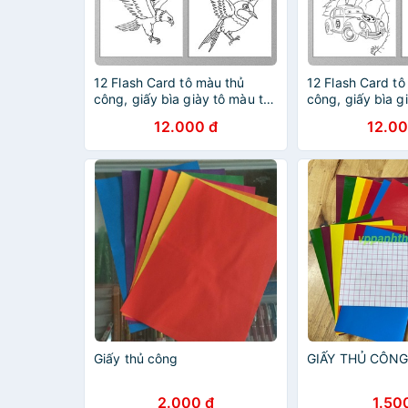
12 Flash Card tô màu thủ
12 Flash Card tô
công, giấy bìa giày tô màu thủ
công, giấy bìa g
công Bird chim và gà cho bé
công Xe Ô tô (ca
12.000 đ
12.00
(Thẻ rời kích thước 9cm x
(Thẻ rời kích th
9cm))
9cm))
Giấy thủ công
GIẤY THỦ CÔN
2.000 đ
1.50