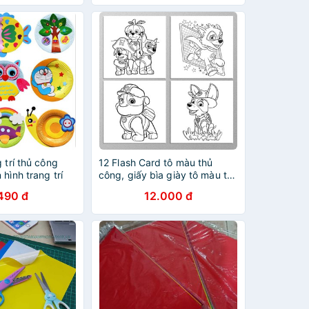
 trí thủ công
12 Flash Card tô màu thủ
hình trang trí
công, giấy bìa giày tô màu thủ
công Chú Chó Cứu Hộ cho bé
490 đ
12.000 đ
(Thẻ rời kích thước 9cm x
9cm)