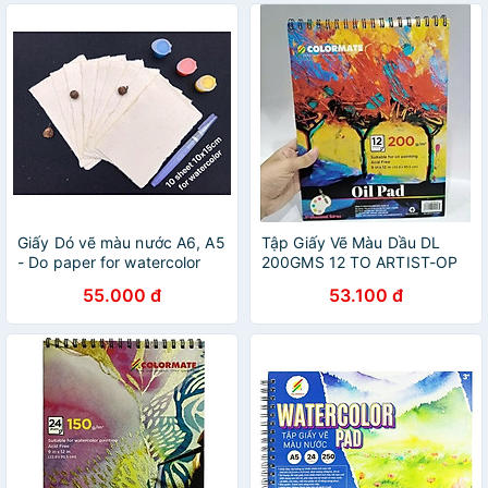
Giấy Dó vẽ màu nước A6, A5
Tập Giấy Vẽ Màu Dầu DL
- Do paper for watercolor
200GMS 12 TO ARTIST-OP
55.000 đ
53.100 đ