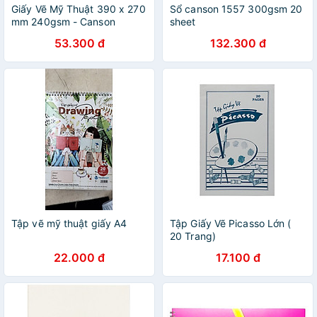
Giấy Vẽ Mỹ Thuật 390 x 270
Sổ canson 1557 300gsm 20
mm 240gsm - Canson
sheet
114988 (5 Tờ)
53.300 đ
132.300 đ
Tập vẽ mỹ thuật giấy A4
Tập Giấy Vẽ Picasso Lớn (
20 Trang)
22.000 đ
17.100 đ