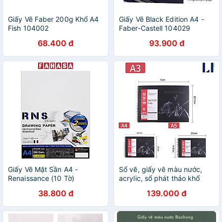
Giấy Vẽ Faber 200g Khổ A4
Giấy Vẽ Black Edition A4 -
Fish 104002
Faber-Castell 104029
68.400 đ
93.900 đ
Giấy Vẽ Mặt Sần A4 -
Sổ vẽ, giấy vẽ màu nước,
Renaissance (10 Tờ)
acrylic, sổ phát thảo khổ
A3/A4/A5 Giorgione
38.800 đ
139.000 đ