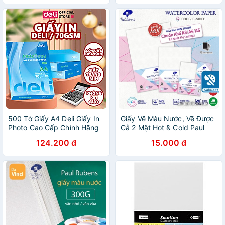
500 Tờ Giấy A4 Deli Giấy In
Giấy Vẽ Màu Nước, Vẽ Được
Photo Cao Cấp Chính Hãng
Cả 2 Mặt Hot & Cold Paul
Loại Dày - Giấy Vẽ Chống
Rubens 300gsm Cotton 50%
124.200 đ
15.000 đ
Lóa Mỏi Mắt
- Họa Cụ Hakuart