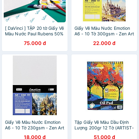
[ DaVinci ] TẬP 20 tờ Giấy Vẽ
Giấy Vẽ Màu Nước Emotion
Màu Nước Paul Rubens 50%
A6 - 10 Tờ 300gsm - Zen Art
cotton ( 300gms ) khổ giấy
8462
75.000 đ
22.000 đ
A4 lỡ
Giấy Vẽ Màu Nước Emotion
Tập Giấy Vẽ Màu Dầu Định
A6 - 10 Tờ 230gsm - Zen Art
Lượng 200gr 12 Tờ (ARTIST-
8451
OP)
18.000 đ
51.000 đ