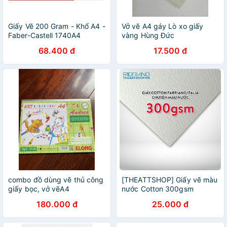
Giấy Vẽ 200 Gram - Khổ A4 -
Vở vẽ A4 gáy Lò xo giấy
Faber-Castell 1740A4
vàng Hùng Đức
68.400 đ
17.500 đ
combo đồ dùng vẽ thủ công
[THEATTSHOP] Giấy vẽ màu
giấy bọc, vở vẽA4
nước Cotton 300gsm
FABRIANO cold pressed
180.000 đ
25.000 đ