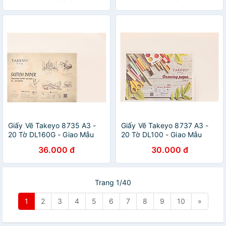
Giấy Vẽ Takeyo 8735 A3 -
Giấy Vẽ Takeyo 8737 A3 -
20 Tờ DL160G - Giao Mẫu
20 Tờ DL100 - Giao Mẫu
Ngẫu Nhiên
Ngẫu Nhiên
36.000 đ
30.000 đ
Trang 1/40
1
2
3
4
5
6
7
8
9
10
»