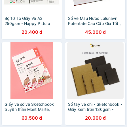
Bộ 10 Tờ Giấy Vẽ A3
Sổ vẽ Màu Nước Lalunavn
250gsm - Happy Pittura
Potentate Cao Cấp Giá Tốt ,
HA250A3
giấy vẽ màu nước chất
20.400 đ
45.000 đ
lượng tốt - B23
GIấy vẽ sổ vẽ Sketchbook
Sổ tay vẽ chì - Sketchbook -
truyền thần Mont Marte,
Giấy kem trơn 130gsm -
chân dung ngành kiến trúc
STHM stationery
60.500 đ
20.000 đ
mỹ thuật -Lalunavn- B12