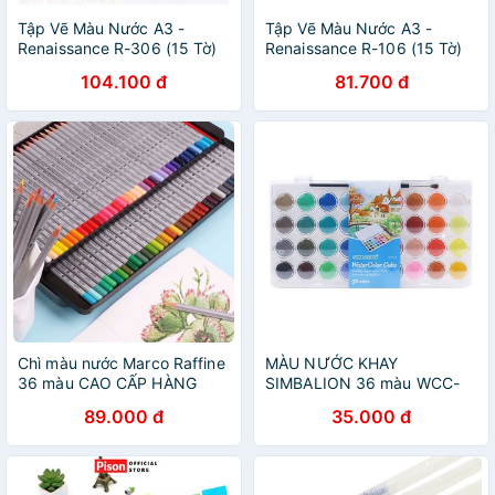
Tập Vẽ Màu Nước A3 -
Tập Vẽ Màu Nước A3 -
Renaissance R-306 (15 Tờ)
Renaissance R-106 (15 Tờ)
104.100 đ
81.700 đ
Chì màu nước Marco Raffine
MÀU NƯỚC KHAY
36 màu CAO CẤP HÀNG
SIMBALION 36 màu WCC-
CHÍNH HÃNG kèm cọ vẽ
36 (kèm cọ vẽ) hàng chính
89.000 đ
35.000 đ
hãng 100%