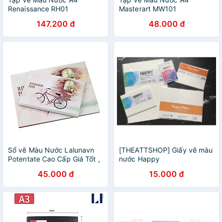
Renaissance RH01
Masterart MW101
147.200 đ
48.000 đ
Sổ vẽ Màu Nước Lalunavn
[THEATTSHOP] Giấy vẽ màu
Potentate Cao Cấp Giá Tốt ,
nước Happy
giấy vẽ màu nước chất
250gsm/300gsm
45.000 đ
15.000 đ
lượng tốt - B23