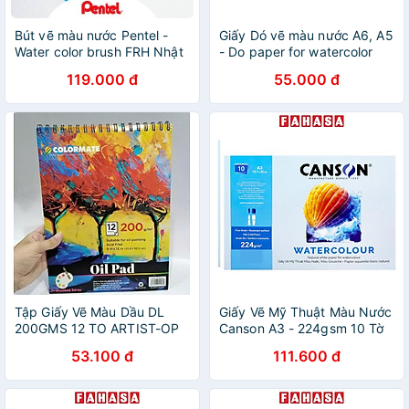
Bút vẽ màu nước Pentel -
Giấy Dó vẽ màu nước A6, A5
Water color brush FRH Nhật
- Do paper for watercolor
Bản
119.000 đ
55.000 đ
Tập Giấy Vẽ Màu Dầu DL
Giấy Vẽ Mỹ Thuật Màu Nước
200GMS 12 TO ARTIST-OP
Canson A3 - 224gsm 10 Tờ
53.100 đ
111.600 đ