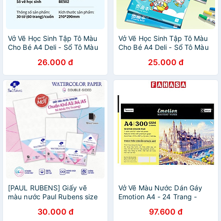
Vở Vẽ Học Sinh Tập Tô Màu
Vở Vẽ Học Sinh Tập Tô Màu
Cho Bé A4 Deli - Sổ Tô Màu
Cho Bé A4 Deli - Sổ Tô Màu
60/ 100 Trang Sổ Vẽ Học
60/100 Trang Sổ Vẽ Học
26.000 đ
25.000 đ
Sinh Giấy Dày Mịn An Toàn
Sinh Giấy Dày Mịn Chất Liệu
Tặng Sticker
An Toàn
[PAUL RUBENS] Giấy vẽ
Vở Vẽ Màu Nước Dán Gáy
màu nước Paul Rubens size
Emotion A4 - 24 Trang -
A3 - 300gsm, 50% cotton
300gsm - Acmeliae 8460
30.000 đ
97.600 đ