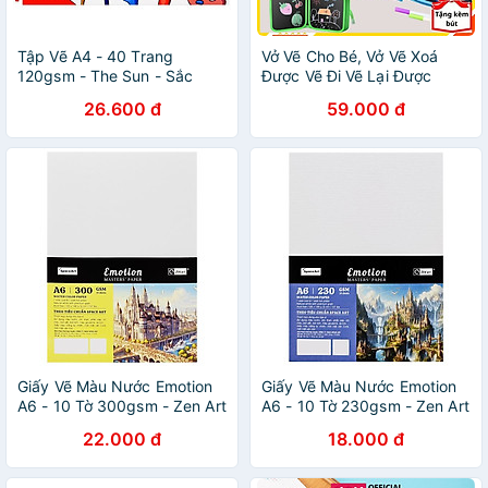
Tập Vẽ A4 - 40 Trang
Vở Vẽ Cho Bé, Vở Vẽ Xoá
120gsm - The Sun - Sắc
Được Vẽ Đi Vẽ Lại Được
Màu Nhí
Nhiều Lần, 10 Trang Tặng
26.600 đ
59.000 đ
Kèm 6 Bút Vẽ
Giấy Vẽ Màu Nước Emotion
Giấy Vẽ Màu Nước Emotion
A6 - 10 Tờ 300gsm - Zen Art
A6 - 10 Tờ 230gsm - Zen Art
8462
8451
22.000 đ
18.000 đ