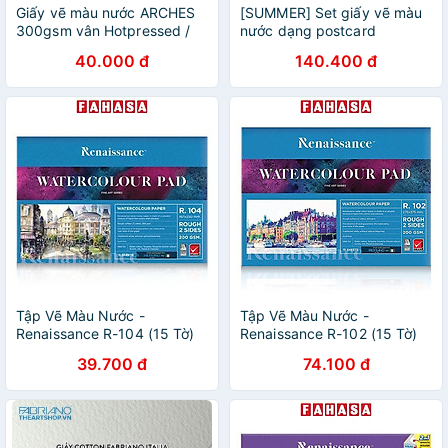
Giấy vẽ màu nước ARCHES
[SUMMER] Set giấy vẽ màu
300gsm vân Hotpressed /
nước dạng postcard
Coldressed
Baohong
40.000 đ
140.400 đ
Tập Vẽ Màu Nước -
Tập Vẽ Màu Nước -
Renaissance R-104 (15 Tờ)
Renaissance R-102 (15 Tờ)
39.700 đ
74.100 đ