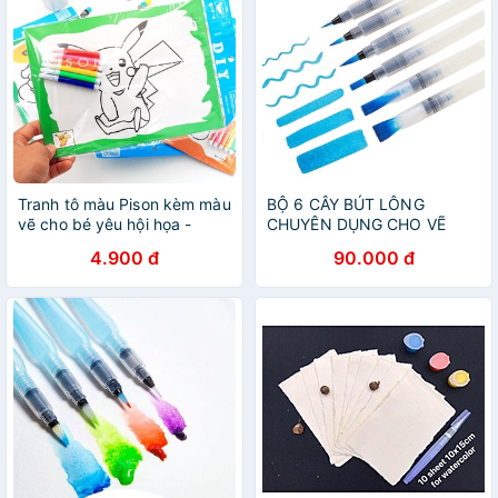
Tranh tô màu Pison kèm màu
BỘ 6 CÂY BÚT LÔNG
vẽ cho bé yêu hội họa -
CHUYÊN DỤNG CHO VẼ
VPP006 - 01 cái
MÀU NƯỚC
4.900 đ
90.000 đ