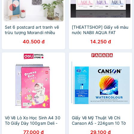
Set 6 postcard art tranh vẽ
[THEATTSHOP] Giấy vẽ màu
trừu tượng Morandi nhiều
nước NABII AQUA FAT
màu sắc trang trí
Newbie Set 300gsm - A6 túi
40.500 đ
14.250 đ
8 tờ
Vở Vẽ Lò Xo Học Sinh A4 30
Giấy Vẽ Mỹ Thuật Vẽ Chì
Tờ Giấy Dày 100gsm Deli -
Canson A5 - 224gsm 10 Tờ
Phù hợp Cho Bé Học Sinh Vẽ
77.000 đ
29.100 đ
Tranh Tô Màu - 1 Quyển -