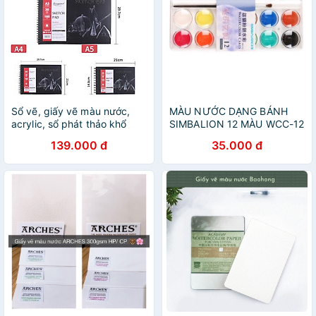
Sổ vẽ, giấy vẽ màu nước,
MÀU NƯỚC DẠNG BÁNH
acrylic, sổ phát thảo khổ
SIMBALION 12 MÀU WCC-12
A3/A4/A5 Giorgione
KÈM CỌ VẼ
139.000 đ
35.000 đ