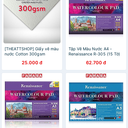
[THEATTSHOP] Giấy vẽ màu
Tập Vẽ Màu Nước A4 -
nước Cotton 300gsm
Renaissance R-305 (15 Tờ)
FABRIANO cold pressed
25.000 đ
62.700 đ