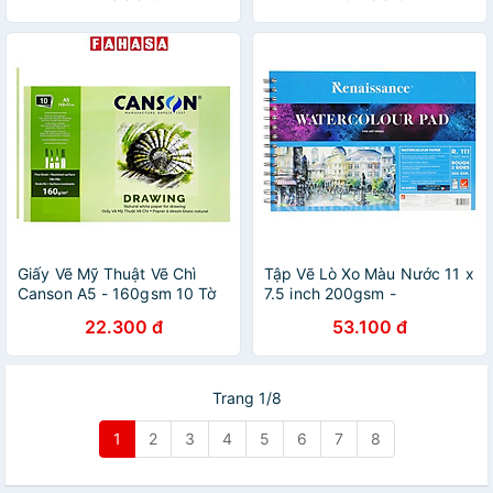
73387
Giấy Vẽ Mỹ Thuật Vẽ Chì
Tập Vẽ Lò Xo Màu Nước 11 x
Canson A5 - 160gsm 10 Tờ
7.5 inch 200gsm -
Renaissance R-111 (20 Tờ)
22.300 đ
53.100 đ
Trang 1/8
1
2
3
4
5
6
7
8