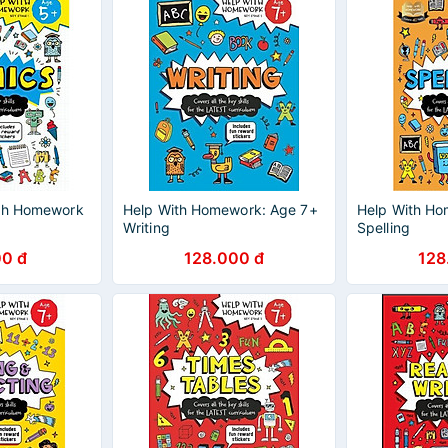
ith Homework
Help With Homework: Age 7+
Help With Ho
Writing
Spelling
0 đ
128.000 đ
128