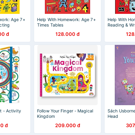
work: Age 7+
Help With Homework: Age 7+
Help With Ho
cting
Times Tables
Reading & Wri
00 đ
128.000 đ
128
 - Activity
Follow Your Finger - Magical
Sách Usborne
Kingdom
Head
0 đ
209.000 đ
307