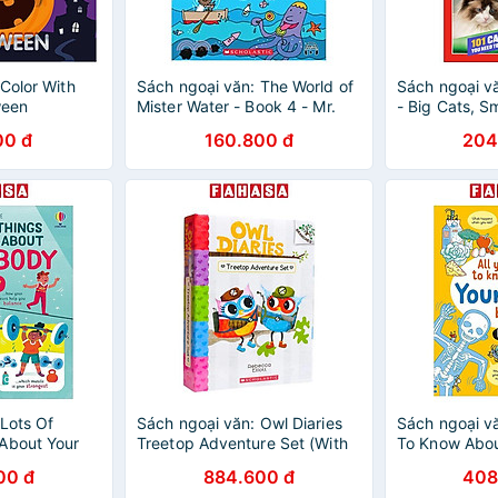
Color With
Sách ngoại văn: The World of
Sách ngoại vă
ween
Mister Water - Book 4 - Mr.
- Big Cats, S
Water Hunts With His Senses
00 đ
160.800 đ
204
(With Storyplus)
Lots Of
Sách ngoại văn: Owl Diaries
Sách ngoại vă
About Your
Treetop Adventure Set (With
To Know Abou
Storyplus)
Age 7
00 đ
884.600 đ
408