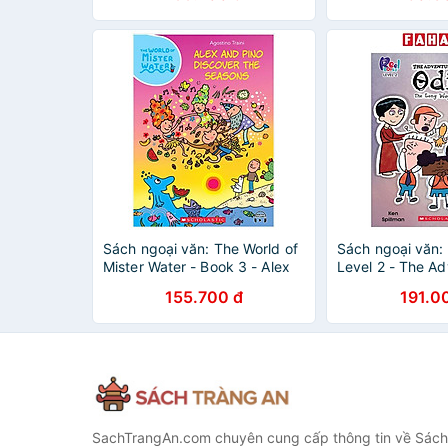
Sách ngoại văn: The World of
Sách ngoại văn:
Mister Water - Book 3 - Alex
Level 2 - The A
And Pino Discover The
Odie 2 - The L
155.700 đ
191.0
Seasons (With Storyplus)
(With Storyplus)
SachTrangAn.com chuyên cung cấp thông tin về Sách