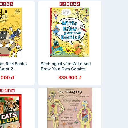
ăn: Reel Books
Sách ngoại văn: Write And
 Gator 2 -
Draw Your Own Comics
With Fire (With
.000 đ
339.600 đ