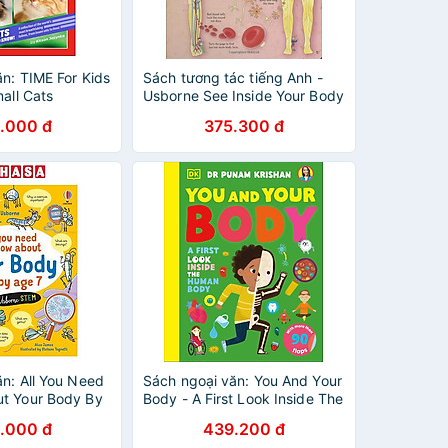
n: TIME For Kids
Sách tương tác tiếng Anh -
mall Cats
Usborne See Inside Your Body
.000 đ
375.300 đ
n: All You Need
Sách ngoại văn: You And Your
t Your Body By
Body - A First Look Inside The
Human Body
.000 đ
439.200 đ