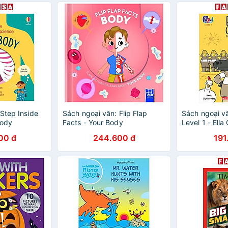
Step Inside
Sách ngoại văn: Flip Flap
Sách ngoại v
Body
Facts - Your Body
Level 1 - Ella
Fighting Fire 
00 đ
244.600 đ
191
Storyplus)