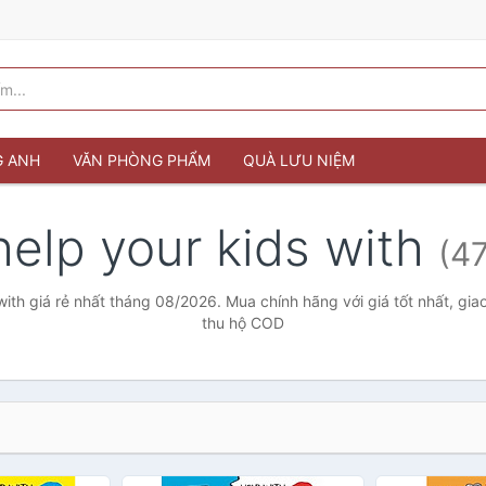
G ANH
VĂN PHÒNG PHẨM
QUÀ LƯU NIỆM
help your kids with
(47
with giá rẻ nhất tháng 08/2026. Mua chính hãng với giá tốt nhất, gia
thu hộ COD