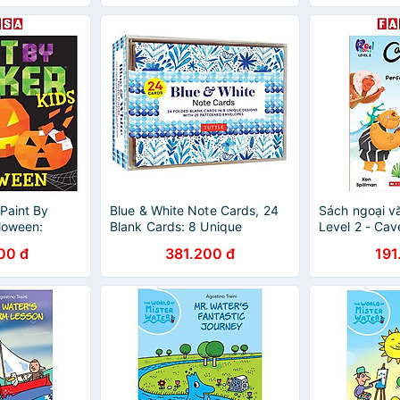
Paint By
Blue & White Note Cards, 24
Sách ngoại v
lloween:
Blank Cards: 8 Unique
Level 2 - Cav
res One
Designs With 25 Patterned
Perfect Partn
00 đ
381.200 đ
191
e!
Envelopes
Storyplus)