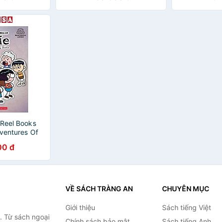
 Reel Books
dventures Of
ong Way Home
00 đ
VỀ SÁCH TRÀNG AN
CHUYÊN MỤC
Giới thiệu
Sách tiếng Việt
. Từ sách ngoại
Chính sách bảo mật
Sách tiếng Anh