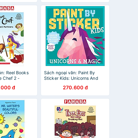
ăn: Reel Books
Sách ngoại văn: Paint By
e Chef 2 -
Sticker Kids: Unicorns And
ers (With
Magic: Create 10 Pictures
.000 đ
270.600 đ
One Sticker At A Time!