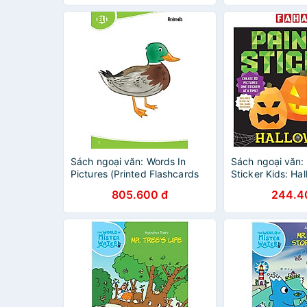
Sách ngoại văn: Words In
Sách ngoại văn: 
Pictures (Printed Flashcards
Sticker Kids: Ha
With Digital Code)
Create 10 Pictu
805.600 đ
244.4
Sticker At A Tim