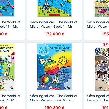
 The World of
Sách ngoại văn: The World of
Sách ngoại vă
ook 11 - Mr.
Mister Water - Book 1 - Mr
Mister Water 
esson (With
Water's Fantastic Journey
Water's Beaut
00 đ
172.000 đ
155
(With Storyplus)
Storyplus)
 The World of
Sách ngoại văn: The World of
Sách ngoại v
ook 7 - Mr.
Mister Water - Book 8 - Mr.
Level 2 - The
 Farm (With
Sun Discovers The Night
Odie 1 - The 
00 đ
160.800 đ
191
(With Storyplus)
(With Storypl