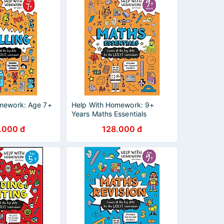
mework: Age 7+
Help With Homework: 9+
Years Maths Essentials
.000 đ
128.000 đ