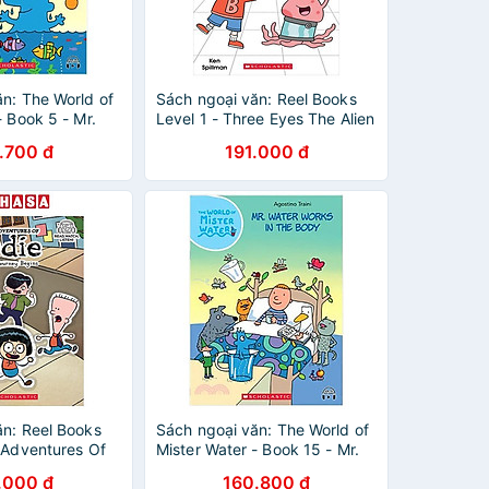
n: The World of
Sách ngoại văn: Reel Books
- Book 5 - Mr.
Level 1 - Three Eyes The Alien
iful Colors (With
1 - Breaking Out (With
.700 đ
191.000 đ
Storyplus)
ăn: Reel Books
Sách ngoại văn: The World of
 Adventures Of
Mister Water - Book 15 - Mr.
Journey Begins
Water Works In The Body
.000 đ
160.800 đ
us)
(With Storyplus)