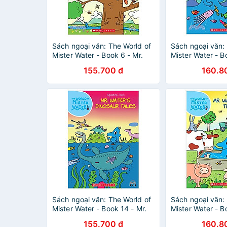
Sách ngoại văn: The World of
Sách ngoại văn:
Mister Water - Book 6 - Mr.
Mister Water - B
Tree's Life (With Storyplus)
Water's Storm L
155.700 đ
160.8
Storyplus)
Sách ngoại văn: The World of
Sách ngoại văn:
Mister Water - Book 14 - Mr.
Mister Water - B
Water's Dinosaur Tales (With
Water Visits The
155.700 đ
160.8
Storyplus)
Storyplus)