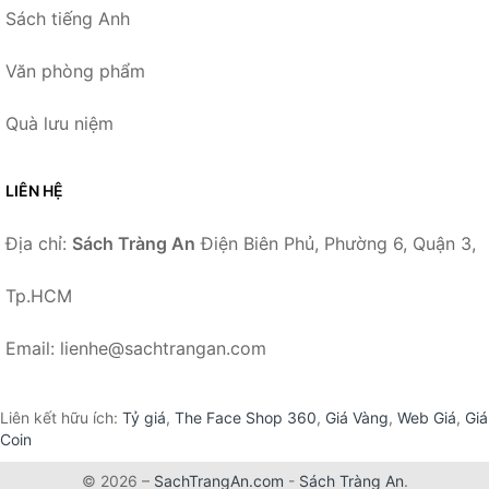
Sách tiếng Anh
Văn phòng phẩm
Quà lưu niệm
LIÊN HỆ
Địa chỉ:
Sách Tràng An
Điện Biên Phủ, Phường 6, Quận 3,
Tp.HCM
Email: lienhe@sachtrangan.com
Liên kết hữu ích:
Tỷ giá
,
The Face Shop 360
,
Giá Vàng
,
Web Giá
,
Giá
Coin
© 2026 –
SachTrangAn.com
-
Sách Tràng An
.